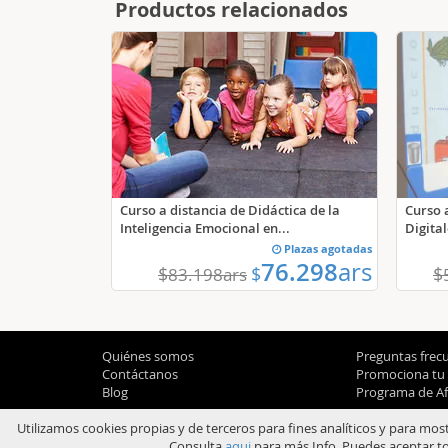
Productos relacionados
Curso a
Curso a distancia de Didáctica de la
Digita
Inteligencia Emocional en...
Plazas agotadas
76.298
ars
$
$
$
83.198
ars
Quiénes somos
Preguntas frec
Contáctanos
Promociona tu
Blog
Programa de Afi
Utilizamos cookies propias y de terceros para fines analíticos y para mos
Consulta
aqui
para más Info. Puedes aceptar to