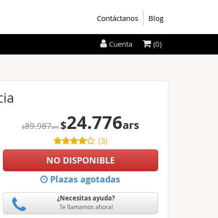
Contáctanos
Blog
(0)
Cuenta
cia
24.776
$
ars
89.987
$
ars
(
3
)
NO DISPONIBLE
Plazas agotadas
¿Necesitas ayuda?
Te llamamos ahora!