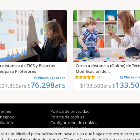
 distancia de TICS y Pizarras
Curso a distancia (Online) de Téc
les para Profesores
Modificación de...
(
14
)
Plazas di
Plazas agotadas
76.298
ars
133.50
$
$
$
524.850
ars
193.500
ars
uentes
Política de privacidad
 negocio
Política de cookies
liación
Configuración de cookies
Condiciones de uso
trarte publicidad personalizada en base al uso que haga de nuestro sitio (po
das las cookies pulsando el botón “Aceptar” o configurar/rechazar su uso
a