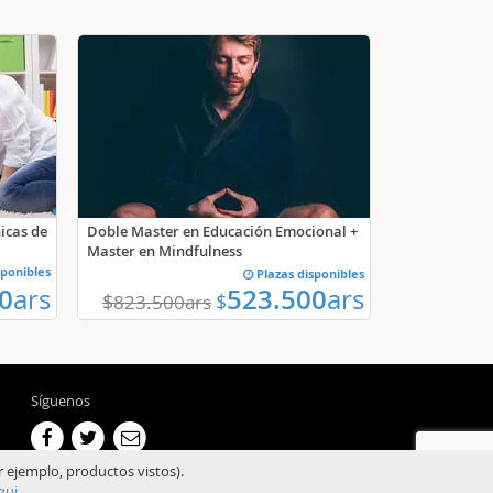
nicas de
Doble Master en Educación Emocional +
Master en Mindfulness
sponibles
Plazas disponibles
0
ars
523.500
ars
$
$
823.500
ars
Síguenos
r ejemplo, productos vistos).
qui