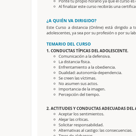
Ponte tu propio horario ya que el curso es 
Al finalizar este curso recibirás una certific
¿A QUIÉN VA DIRIGIDO?
Este Curso a distancia (Online) está dirigido a
adolescentes, ya sea por su profesión o por su l
TEMARIO DEL CURSO
1. CONDUCTAS TÍPICAS DEL ADOLESCENTE.
Comunicación a la defensiva.
La distancia física.
Enfrentamiento a la obediencia.
Dualidad: autonomía-dependencia.
Se creen las víctimas.
No asumen sus actos.
Importancia de la imagen.
Percepción del tiempo.
2. ACTITUDES Y CONDUCTAS ADECUADAS DEL
Aceptar los sentimientos.
Alejar las críticas.
Solicitar responsabilidad.
Alternativas al castigo: las consecuencias.
Tipos de alabanzas.