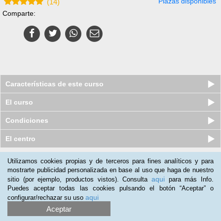
Plazas disponibles
(
14
)
Comparte:
Características de este curso
El curso
Condiciones
El centro
Utilizamos cookies propias y de terceros para fines analíticos y para
Nuestros clientes opinan:
mostrarte publicidad personalizada en base al uso que haga de nuestro
aqui
sitio (por ejemplo, productos vistos). Consulta
para más Info.
Claudia Guerrero
(06-02-2020)
Puedes aceptar todas las cookies pulsando el botón “Aceptar” o
Estoy tratando de actualizarme aprendiendo sobre conducta en
aqui
configurar/rechazar su uso
los niños pues trabajo con niños, recomiendo este curso a
Aceptar
profesores, padres de familia. Gracias