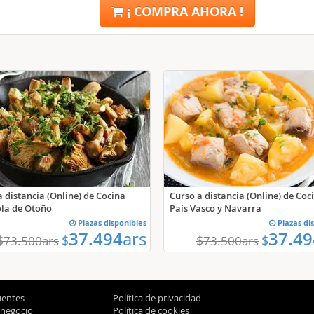
¡ COMPRA AHORA !
a distancia (Online) de Cocina
Curso a distancia (Online) de Coc
la de Otoño
País Vasco y Navarra
Plazas disponibles
Plazas di
37.494
ars
37.49
$
$
$
$
73.500
ars
73.500
ars
uentes
Política de privacidad
 negocio
Política de cookies