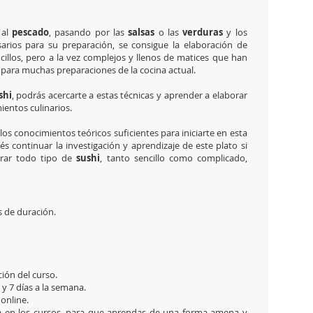
z
al
pescado
, pasando por las
salsas
o las
verduras
y los
sarios para su preparación, se consigue la elaboración de
cillos, pero a la vez complejos y llenos de matices que han
 para muchas preparaciones de la cocina actual.
shi
, podrás acercarte a estas técnicas y aprender a elaborar
ientos culinarios.
los conocimientos teóricos suficientes para iniciarte en esta
 continuar la investigación y aprendizaje de este plato si
borar todo tipo de
sushi
, tanto sencillo como complicado,
s de duración.
ción del curso.
y 7 días a la semana.
 online.
a en los cursos, para que aprendas de una forma amena y