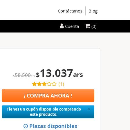
Contáctanos
Blog
(0)
Cuenta
13.037
$
ars
58.500
$
ars
(
1
)
¡ COMPRA AHORA !
Close
×
Tienes un cupón disponible comprando
este producto.
Plazas disponibles