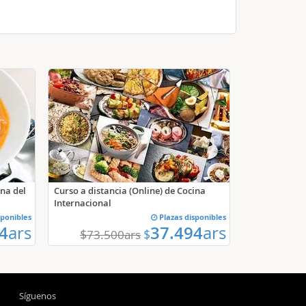
ina del
Curso a distancia (Online) de Cocina
Internacional
sponibles
Plazas disponibles
4
ars
37.494
ars
$
$
73.500
ars
Síguenos