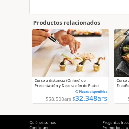
Productos relacionados
Curso a distancia (Online) de
Curso 
Presentación y Decoración de Platos
Españo
Plazas disponibles
32.348
ars
$
$
58.500
ars
Quiénes somos
Preguntas frec
Contáctanos
Promociona tu