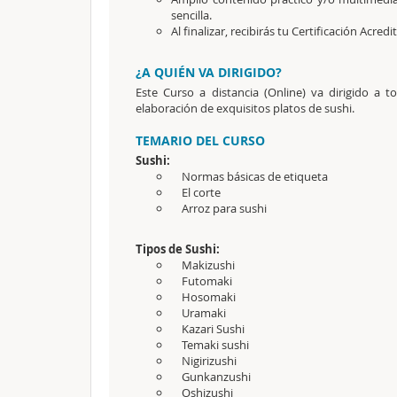
sencilla.
Al finalizar, recibirás tu Certificación Acredi
¿A QUIÉN VA DIRIGIDO?
Este Curso a distancia (Online) va dirigido a 
elaboración de exquisitos platos de sushi.
TEMARIO DEL CURSO
Sushi:
Normas básicas de etiqueta
El corte
Arroz para sushi
Tipos de Sushi:
Makizushi
Futomaki
Hosomaki
Uramaki
Kazari Sushi
Temaki sushi
Nigirizushi
Gunkanzushi
Oshizushi