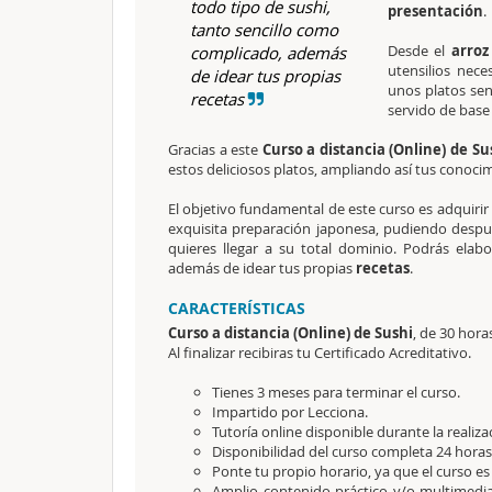
todo tipo de sushi,
presentación
.
tanto sencillo como
Desde el
arro
complicado, además
utensilios nece
de idear tus propias
unos platos sen
recetas
servido de base
Gracias a este
Curso a distancia (Online) de Su
estos deliciosos platos, ampliando así tus conocim
El objetivo fundamental de este curso es adquirir 
exquisita preparación japonesa, pudiendo después
quieres llegar a su total dominio. Podrás ela
además de idear tus propias
recetas
.
CARACTERÍSTICAS
Curso a distancia (Online) de Sushi
, de 30 hora
Al finalizar recibiras tu Certificado Acreditativo.
Tienes 3 meses para terminar el curso.
Impartido por Lecciona.
Tutoría online disponible durante la realiza
Disponibilidad del curso completa 24 horas 
Ponte tu propio horario, ya que el curso es
Amplio contenido práctico y/o multimedi