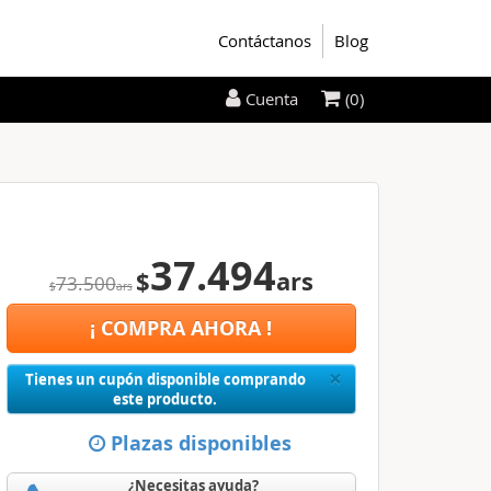
Contáctanos
Blog
(0)
Cuenta
37.494
$
ars
73.500
$
ars
¡ COMPRA AHORA !
Close
×
Tienes un cupón disponible comprando
este producto.
Plazas disponibles
¿Necesitas ayuda?