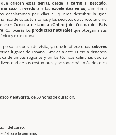
que ofrecen estas tierras, desde la
carne
al
pescado
,
marisco,
la
verdura
y los
excelentes
vinos
, cambian a
s desplazamos por ellas. Si quieres descubrir la gran
ómica de estos territorios y los secretos de su recetario no
te este
Curso a distancia (Online) de Cocina del País
ra
. Conocerás los
productos naturales
que otorgan a sus
 único y excepcional.
r persona que va de visita, ya que le ofrece unos
sabores
ros lugares de España. Gracias a este Curso a distancia
pica de ambas regiones y en las técnicas culinarias que se
y diversidad de sus costumbres y se conocerán más de cerca
 Vasco y Navarra,
de
50 horas de duración.
ción del curso.
y 7 días a la semana.