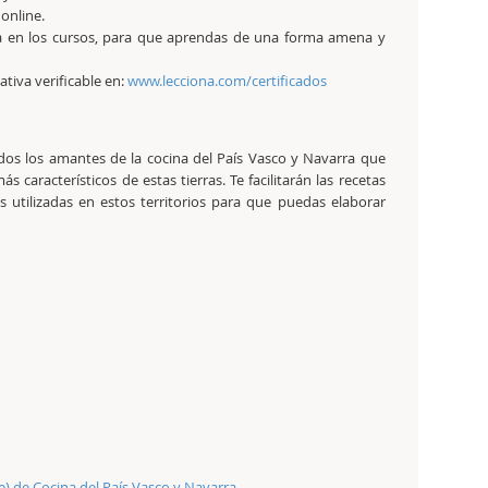
 online.
a en los cursos, para que aprendas de una forma amena y
tativa verificable en:
www.lecciona.com/certificados
todos los amantes de la cocina del País Vasco y Navarra que
característicos de estas tierras. Te facilitarán las recetas
ás utilizadas en estos territorios para que puedas elaborar
e) de Cocina del País Vasco y Navarra.