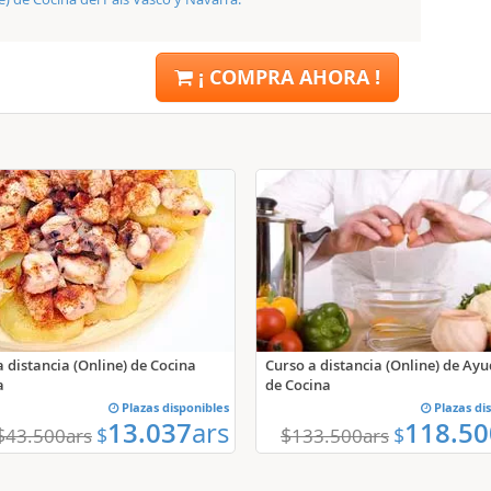
¡ COMPRA AHORA !
Curso a distancia (Online) de Ay
a distancia (Online) de Cocina
de Cocina
a
Plazas disponibles
Plazas di
13.037
ars
118.50
$
$
$
$
43.500
ars
133.500
ars