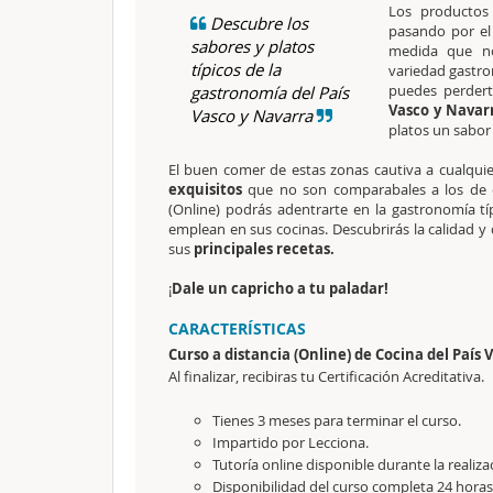
Los productos 
Descubre los
pasando por el
sabores y platos
medida que no
típicos de la
variedad gastron
puedes perder
gastronomía del País
Vasco y Navar
Vasco y Navarra
platos un sabor
El buen comer de estas zonas cautiva a cualquie
exquisitos
que no son comparabales a los de ot
(Online) podrás adentrarte en la gastronomía tí
emplean en sus cocinas. Descubrirás la calidad 
sus
principales recetas.
¡
Dale un capricho a tu paladar!
CARACTERÍSTICAS
Curso a distancia (Online) de Cocina del País
Al finalizar, recibiras tu Certificación Acreditativa.
Tienes 3 meses para terminar el curso.
Impartido por Lecciona.
Tutoría online disponible durante la realiza
Disponibilidad del curso completa 24 horas 