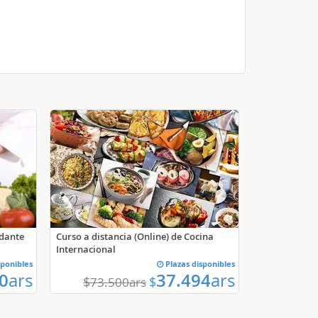
udante
Curso a distancia (Online) de Cocina
Internacional
sponibles
Plazas disponibles
0
ars
37.494
ars
$
$
73.500
ars