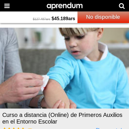
No disponible
$
45.189
ars
$
127.487
ars
Curso a distancia (Online) de Primeros Auxilios
en el Entorno Escolar