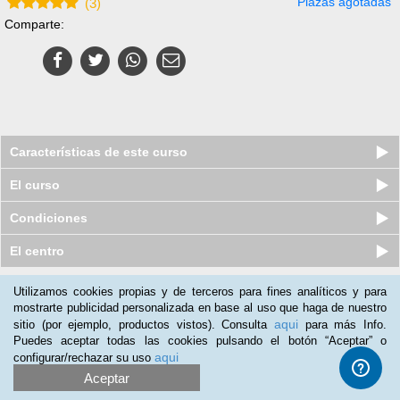
Plazas agotadas
(
3
)
Comparte:
Características de este curso
El curso
Condiciones
El centro
Utilizamos cookies propias y de terceros para fines analíticos y para
Nuestros clientes opinan:
mostrarte publicidad personalizada en base al uso que haga de nuestro
aqui
sitio (por ejemplo, productos vistos). Consulta
para más Info.
María Calvo
(28-09-2018)
Puedes aceptar todas las cookies pulsando el botón “Aceptar” o
Se ve bastante completo y bien estructurado! Lo recomiendo!
aqui
configurar/rechazar su uso
Aceptar
Rocio Taillefer
(26-06-2016)