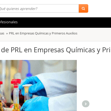
fesionales
sas
PRL en Empresas Químicas y Primeros Auxilios
 y Salud
Hostelería y Turismo
tica
Marketing y Comunicación
) de PRL en Empresas Químicas y Pr
s
Acceso Laboral
stración de Empresas
Finanzas
s y Ocio
Belleza y Moda
ión
Comercial y Ventas
emáticas
Medio Ambiente