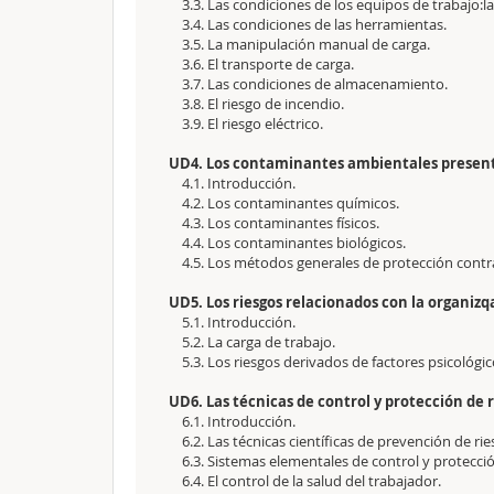
3.3. Las condiciones de los equipos de trabajo:l
3.4. Las condiciones de las herramientas.
3.5. La manipulación manual de carga.
3.6. El transporte de carga.
3.7. Las condiciones de almacenamiento.
3.8. El riesgo de incendio.
3.9. El riesgo eléctrico.
UD4. Los contaminantes ambientales presente
4.1. Introducción.
4.2. Los contaminantes químicos.
4.3. Los contaminantes físicos.
4.4. Los contaminantes biológicos.
4.5. Los métodos generales de protección contra 
UD5. Los riesgos relacionados con la organizq
5.1. Introducción.
5.2. La carga de trabajo.
5.3. Los riesgos derivados de factores psicológico
UD6. Las técnicas de control y protección de r
6.1. Introducción.
6.2. Las técnicas científicas de prevención de rie
6.3. Sistemas elementales de control y protecció
6.4. El control de la salud del trabajador.