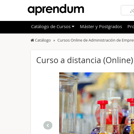
Catálogo
de
Cursos
Máster y Postgrados
Pro
Catálogo
Cursos Online de Administración de Empre
TODOS
Sanidad
OFERTAS DESTACADAS
Informá
Curso a distancia (Online
CURSOS MÁS VALORADOS
Idioma
NOVEDADES DE NUESTRO CATÁLOGO
Admini
Deporte
Educac
Otras T