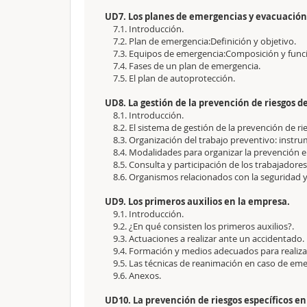
UD7. Los planes de emergencias y evacuación
7.1. Introducción.
7.2. Plan de emergencia:Definición y objetivo.
7.3. Equipos de emergencia:Composición y func
7.4. Fases de un plan de emergencia.
7.5. El plan de autoprotección.
UD8. La gestión de la prevención de riesgos d
8.1. Introducción.
8.2. El sistema de gestión de la prevención de rie
8.3. Organización del trabajo preventivo: instrum
8.4. Modalidades para organizar la prevención e
8.5. Consulta y participación de los trabajadores
8.6. Organismos relacionados con la seguridad y l
UD9. Los primeros auxilios en la empresa.
9.1. Introducción.
9.2. ¿En qué consisten los primeros auxilios?.
9.3. Actuaciones a realizar ante un accidentado.
9.4. Formación y medios adecuados para realizar
9.5. Las técnicas de reanimación en caso de eme
9.6. Anexos.
UD10. La prevención de riesgos específicos e