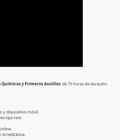
s Químicas y Primeros Auxilios
,
de 75 horas de duración.
 y dispositivo móvil.
es tipo test.
online.
ón Acreditativa.