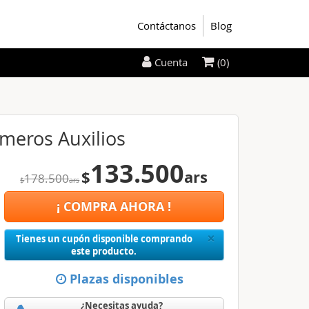
Contáctanos
Blog
(0)
Cuenta
imeros Auxilios
133.500
$
ars
178.500
$
ars
¡ COMPRA AHORA !
Close
×
Tienes un cupón disponible comprando
este producto.
Plazas disponibles
¿Necesitas ayuda?