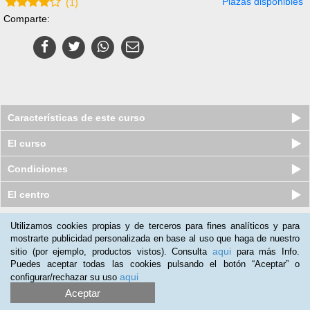
Plazas disponibles
(
1
)
Comparte:
Características de este curso
El curso
Condiciones
El centro
Utilizamos cookies propias y de terceros para fines analíticos y para
Nuestros clientes opinan:
mostrarte publicidad personalizada en base al uso que haga de nuestro
aqui
sitio (por ejemplo, productos vistos). Consulta
para más Info.
Raúl Diez
(04-07-2018)
Puedes aceptar todas las cookies pulsando el botón “Aceptar” o
Buen producto aunque estaría mejor si tuviese más materia
aqui
configurar/rechazar su uso
sobre mecánica como ajustes de suspensiones...
Aceptar