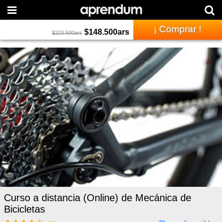
¡ Comprar !
$
148.500
ars
$
223.500
ars
Curso a distancia (Online) de Mecánica de
Bicicletas