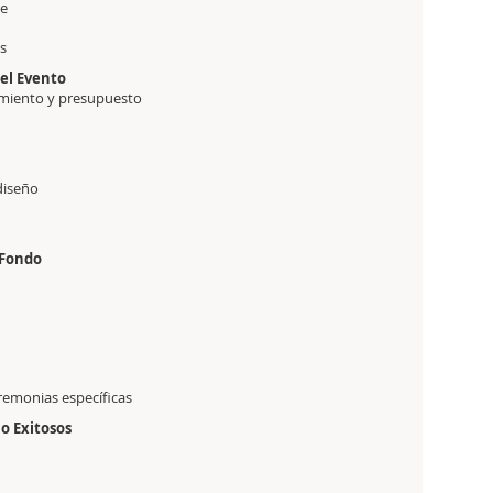
te
as
el Evento
imiento y presupuesto
 diseño
 Fondo
eremonias específicas
o Exitosos