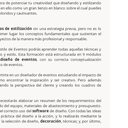
a de potenciar tu creatividad que diseñando y estilizando
 en ello como un gran lienzo en blanco sobre el cual puedes
oloridos y cautivantes.
s de estilización
sin una estrategia previa, pero no es lo
rimer lugar los conceptos fundamentales que sustentan el
yectos de la manera más profesional y responsable.
Estilo de Eventos podrás aprender todas aquellas técnicas y
ño y estilo. Esta formación está estructurada en 9 módulos
l
diseño de eventos
, con su correcta conceptualización
eño de eventos.
rtirte en un diseñador de eventos estudiando el impacto de
o encontrar la inspiración y ser creativo. Pero además
iendo la perspectiva del cliente y creando los cuadros de
necesitarás elaborar un resumen de los requerimientos del
do del equipo, materiales de abastecimiento y presupuesto.
el correcto uso del
software
de diseño. Con todas las ideas
ráctica del diseño a la acción, y lo realizarás mediante la
; la selección de diseño,
decoración
, técnicas; y, por último,