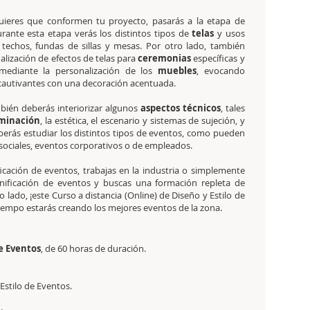
uieres que conformen tu proyecto, pasarás a la etapa de
rante esta etapa verás los distintos tipos de
telas
y usos
s techos, fundas de sillas y mesas. Por otro lado, también
nalización de efectos de telas para
ceremonias
específicas y
 mediante la personalización de los
muebles
, evocando
cautivantes con una decoración acentuada.
ambién deberás interiorizar algunos
aspectos técnicos
, tales
minación
, la estética, el escenario y sistemas de sujeción, y
berás estudiar los distintos tipos de eventos, como pueden
y sociales, eventos corporativos o de empleados.
icación de eventos, trabajas en la industria o simplemente
anificación de eventos y buscas una formación repleta de
ado, ¡este Curso a distancia (Online) de Diseño y Estilo de
iempo estarás creando los mejores eventos de la zona.
de Eventos
, de 60 horas de duración.
Estilo de Eventos.