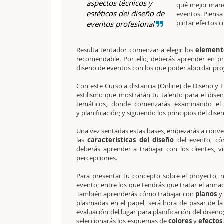
aspectos técnicos y
qué mejor maner
estéticos del diseño de
eventos. Piensa
pintar efectos c
eventos profesional
Resulta tentador comenzar a elegir los
elemento
recomendable. Por ello, deberás aprender en p
diseño de eventos con los que poder abordar pro
Con este Curso a distancia (Online) de Diseño y 
estilismo que mostrarán tu talento para el dise
temáticos, donde comenzarás examinando e
y planificación; y siguiendo los principios del dis
Una vez sentadas estas bases, empezarás a conve
las
características del diseño
del evento, cóm
deberás aprender a trabajar con los clientes, v
percepciones.
Para presentar tu concepto sobre el proyecto, 
evento; entre los que tendrás que tratar el arma
También aprenderás cómo trabajar con
planos
y 
plasmadas en el papel, será hora de pasar de la p
evaluación del lugar para planificación del diseño
seleccionarás los esquemas de
colores
y
efectos
.