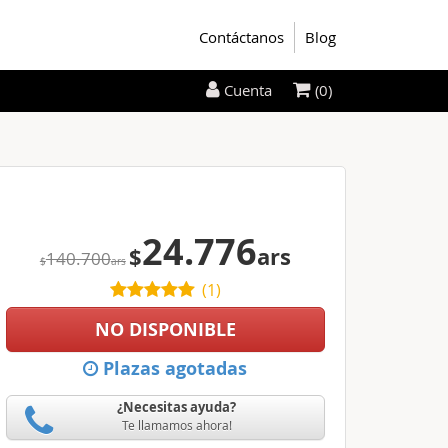
Contáctanos
Blog
(0)
Cuenta
24.776
$
ars
140.700
$
ars
(
1
)
NO DISPONIBLE
Plazas agotadas
¿Necesitas ayuda?
Te llamamos ahora!