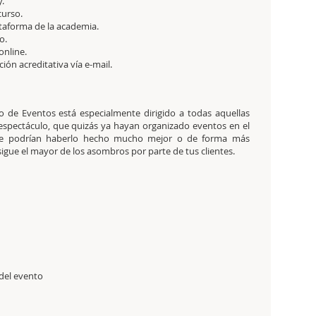
.
curso.
ataforma de la academia.
o.
online.
ación acreditativa vía e-mail.
lo de Eventos está especialmente dirigido a todas aquellas
 espectáculo, que quizás ya hayan organizado eventos en el
que podrían haberlo hecho mucho mejor o de forma más
onsigue el mayor de los asombros por parte de tus clientes.
 del evento