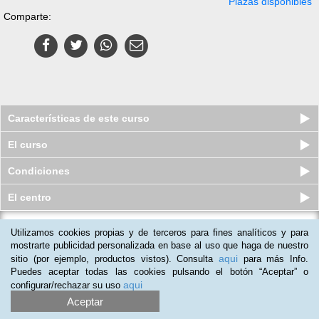
Plazas disponibles
Comparte:
Características de este curso
El curso
Condiciones
El centro
Utilizamos cookies propias y de terceros para fines analíticos y para
Curso a distancia (Online) de
Museología y Gestión Cultural
mostrarte publicidad personalizada en base al uso que haga de nuestro
aqui
sitio (por ejemplo, productos vistos). Consulta
para más Info.
Plazas disponibles
$
88.500
ars
$
88.500
ars
Puedes aceptar todas las cookies pulsando el botón “Aceptar” o
aqui
configurar/rechazar su uso
Aceptar