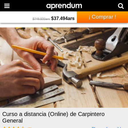
¡ Comprar !
$
37.494
ars
$
748.500
ars
Curso a distancia (Online) de Carpintero
General