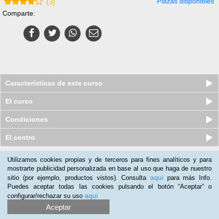
Plazas disponibles
(
3
)
Comparte:
Características de este curso
El curso
Condiciones
El centro
Utilizamos cookies propias y de terceros para fines analíticos y para
Nuestros clientes opinan:
mostrarte publicidad personalizada en base al uso que haga de nuestro
aqui
sitio (por ejemplo, productos vistos). Consulta
para más Info.
Marcelo Recabal
(26-10-2019)
Puedes aceptar todas las cookies pulsando el botón “Aceptar” o
es completo , pero faltan mas material adicional y mas modernos
aqui
configurar/rechazar su uso
Aceptar
Jaime
(24-03-2017)