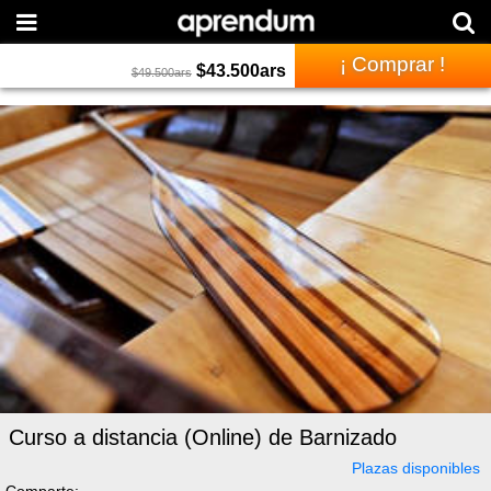
¡ Comprar !
$
43.500
ars
$
49.500
ars
Curso a distancia (Online) de Barnizado
Plazas disponibles
Comparte: