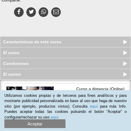
Características de este curso
El curso
Condiciones
El centro
Curso a distancia (Online)
Profesional de Montador de
Utilizamos cookies propias y de terceros para fines analíticos y para
estructu...
mostrarte publicidad personalizada en base al uso que haga de nuestro
Plazas disponibles
aqui
sitio (por ejemplo, productos vistos). Consulta
para más Info.
$
88.500
ars
$
193.500
ars
Puedes aceptar todas las cookies pulsando el botón “Aceptar” o
aqui
configurar/rechazar su uso
Aceptar