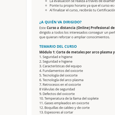
La evaluación se realiza a través de exámen
Ponte tu propio horario ya que el curso es 
Al finalizar el curso, recibirás tu Certificaci
¿A QUIÉN VA DIRIGIDO?
Este
Curso a distancia (Online) Profesional 
dirigido a todos los interesados conseguir un perf
que quieran reforzar o ampliar conocimientos.
TEMARIO DEL CURSO
Módulo 1: Corte de metales por arco plasma y
1. Seguridad e higiene
2. Seguridad e higiene
3. Características del equipo
4. Fundamentos del oxicorte
5. Tecnología del oxicorte
6. Tecnología del arco plasma
7. Retrocesos en el oxicorte
8 Válvulas de seguridad
9. Defectos del oxicorte
10. Temperatura de la llama del soplete
11. Gases empleados en oxicorte
12. Boquillas de caldeo y de corte
13. Espesores al cortar