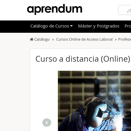
Catálogo
de
Cursos
Máster y Postgrados
Pro
Catálogo
Cursos Online de Acceso Laboral
Profesi
TODOS
Sanidad
OFERTAS DESTACADAS
Informá
Curso a distancia (Online
CURSOS MÁS VALORADOS
Idioma
NOVEDADES DE NUESTRO CATÁLOGO
Admini
Deporte
Educac
Otras T