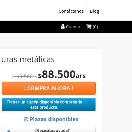
Contáctanos
Blog
(0)
Cuenta
turas metálicas
88.500
$
ars
193.500
$
ars
¡ COMPRA AHORA !
Close
×
Tienes un cupón disponible comprando
este producto.
Plazas disponibles
¿Necesitas ayuda?