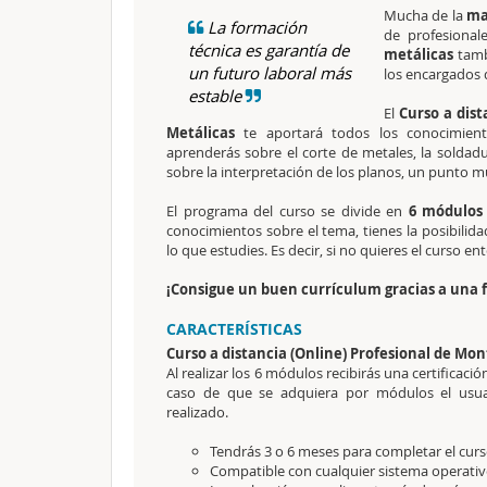
Mucha de la
ma
La formación
de profesional
técnica es garantía de
metálicas
tamb
un futuro laboral más
los encargados 
estable
El
Curso a dist
Metálicas
te aportará todos los conocimiento
aprenderás sobre el corte de metales, la soldadu
sobre la interpretación de los planos, un punto 
El programa del curso se divide en
6 módulos
conocimientos sobre el tema, tienes la posibilid
lo que estudies. Es decir, si no quieres el curso 
¡Consigue un buen currículum gracias a una f
CARACTERÍSTICAS
Curso a distancia (Online) Profesional de Mo
Al realizar los 6 módulos recibirás una certificac
caso de que se adquiera por módulos el usuari
realizado.
Tendrás 3 o 6 meses para completar el curs
Compatible con cualquier sistema operativo