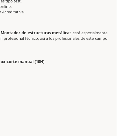
es tipo test.
online.
ón Acreditativa.
de Montador de estructuras metálicas
está especialmente
il profesional técnico, así a los profesionales de este campo
 oxicorte manual (10H)