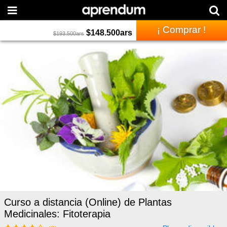
¡ Comprar !
$
148.500
ars
$
193.500
ars
Curso a distancia (Online) de Plantas
Medicinales: Fitoterapia