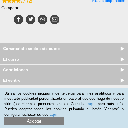
Plazas disponibles
(
2
)
Comparte:
Características de este curso
El curso
Condiciones
El centro
Utilizamos cookies propias y de terceros para fines analíticos y para
Nuestros clientes opinan:
mostrarte publicidad personalizada en base al uso que haga de nuestro
aqui
sitio (por ejemplo, productos vistos). Consulta
para más Info.
Mª Izquierdo
(30-12-2014)
Puedes aceptar todas las cookies pulsando el botón “Aceptar” o
Ha sido un curso muy interesante, pero se me ha quedado un
aqui
configurar/rechazar su uso
poco corto, me hubiera gustado más formación en fitoterapia.
Aceptar