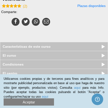
Plazas disponibles
(
2
)
Comparte:
Características de este curso
El curso
Condiciones
El centro
Utilizamos cookies propias y de terceros para fines analíticos y para
mostrarte publicidad personalizada en base al uso que haga de nuestro
Nuestros clientes opinan:
aqui
sitio (por ejemplo, productos vistos). Consulta
para más Info.
Puedes aceptar todas las cookies pulsando el botón “Aceptar” o
Miguel Troncoso
(20-03-2021)
aqui
configurar/rechazar su uso
Lo utilizo para ponerme al día sobre el tema relacionado con
Aceptar
fitosanitarios.Lo recomiendo porque son muy buenos para