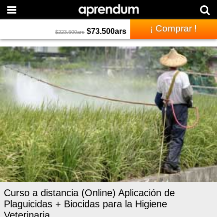
¡ Comprar !
$
73.500
ars
$
223.500
ars
Curso a distancia (Online) Aplicación de
Plaguicidas + Biocidas para la Higiene
Veterinaria