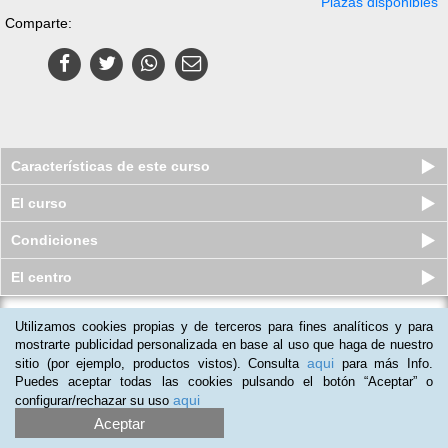
Plazas disponibles
Comparte:
Características de este curso
El curso
Condiciones
El centro
Utilizamos cookies propias y de terceros para fines analíticos y para
Curso a distancia (Online) de
Contabilidad de Costes
mostrarte publicidad personalizada en base al uso que haga de nuestro
aqui
sitio (por ejemplo, productos vistos). Consulta
para más Info.
Plazas disponibles
$
118.500
ars
$
148.500
ars
Puedes aceptar todas las cookies pulsando el botón “Aceptar” o
aqui
configurar/rechazar su uso
Aceptar