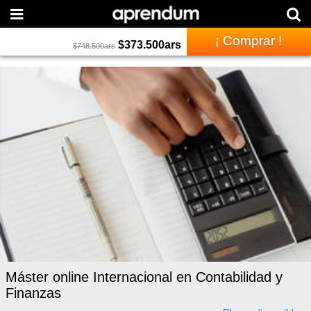
¡ Comprar !
$
373.500
ars
$
748.500
ars
Máster online Internacional en Contabilidad y
Finanzas