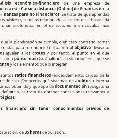
nálisis económico-financiero
de una empresa de
cias a este
Curso a distancia (Online) de Finanzas en la
 Finanzas para no Financieros
. Se trata de que aprendas
los
básicos y sencillos relacionados al sector de la hostelería
ón, sin profundizar en otros sectores ni en cálculos más
r que la planificación se cumple, o en caso contrario, tomar
ecuadas para reconducir la situación al
objetivo
deseado.
os
igualan a los
costes
y por tanto, el punto en el que
oce como
punto muerto
. Analizarás la situación en la que se
ance
y los elementos que lo integran.
istintos
ratios financieros
(endeudamiento, calidad de la
erre de caja. Conocerás qué sistemas de
auditoría
interna
ayamos obtenido y qué tipo de
documentación
(obligatoria
 definitiva, se trata de obtener conclusiones relevantes y
atégicas
.
is financiero sin tener conocimientos previos de
stauración, de
35 horas
de duración.