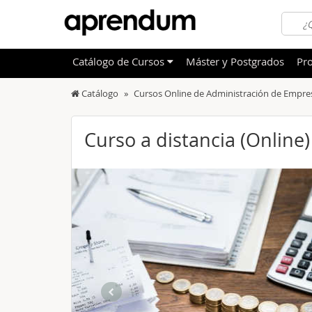
Catálogo
de
Cursos
Máster y Postgrados
Pro
Catálogo
Cursos Online de Administración de Empre
TODOS
Sanidad
OFERTAS DESTACADAS
Informá
Curso a distancia (Online)
CURSOS MÁS VALORADOS
Idioma
NOVEDADES DE NUESTRO CATÁLOGO
Admini
Deporte
Educac
Otras T