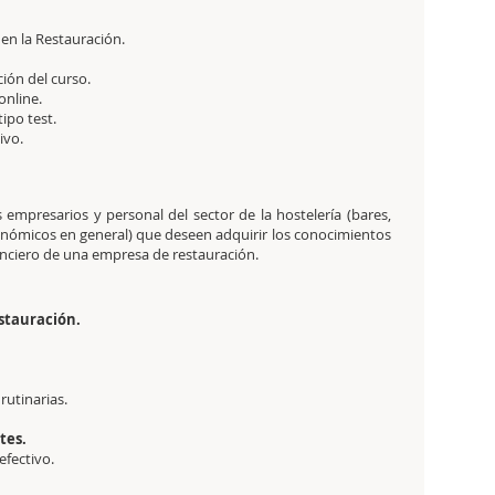
 en la Restauración.
ción del curso.
online.
ipo test.
ivo.
s empresarios y personal del sector de la hostelería (bares,
ronómicos en general) que deseen adquirir los conocimientos
nanciero de una empresa de restauración.
estauración.
o rutinarias.
ntes.
e efectivo.