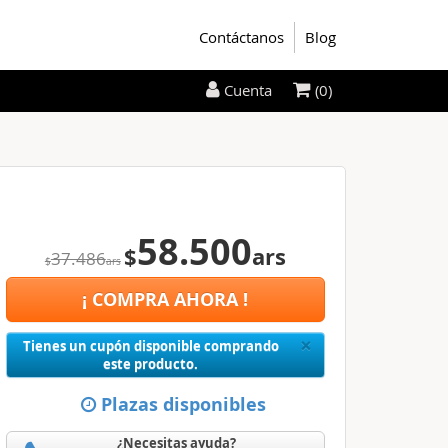
Contáctanos
Blog
(0)
Cuenta
58.500
$
ars
37.486
$
ars
¡ COMPRA AHORA !
Close
×
Tienes un cupón disponible comprando
este producto.
Plazas disponibles
¿Necesitas ayuda?