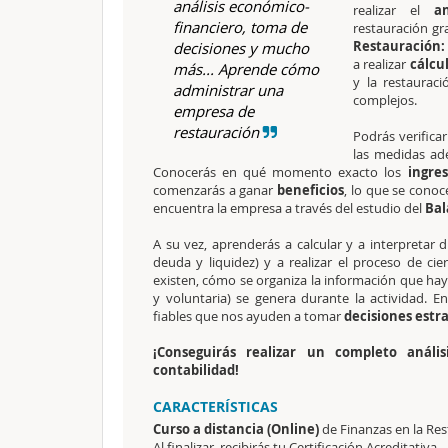
análisis económico-
realizar el
a
financiero, toma de
restauración gra
Restauración:
decisiones y mucho
a realizar
cálcu
más... Aprende cómo
y la restauraci
administrar una
complejos.
empresa de
restauración
Podrás verifica
las medidas ad
Conocerás en qué momento exacto los
ingres
comenzarás a ganar
beneficios
, lo que se con
encuentra la empresa a través del estudio del
Bal
A su vez, aprenderás a calcular y a interpretar d
deuda y liquidez) y a realizar el proceso de ci
existen, cómo se organiza la información que h
y voluntaria) se genera durante la actividad. En
fiables que nos ayuden a tomar
decisiones estr
¡Conseguirás realizar un completo anális
contabilidad!
CARACTERÍSTICAS
Curso a distancia (Online)
de Finanzas en la Re
Al finalizar, recibirás tu Certificación Acreditativa.