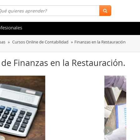
fesionales
sas
Cursos Online de Contabilidad
Finanzas en la Restauración
 y Salud
Hostelería y Turismo
tica
Marketing y Comunicación
 de Finanzas en la Restauración.
s
Acceso Laboral
stración de Empresas
Finanzas
s y Ocio
Belleza y Moda
ión
Comercial y Ventas
emáticas
Medio Ambiente