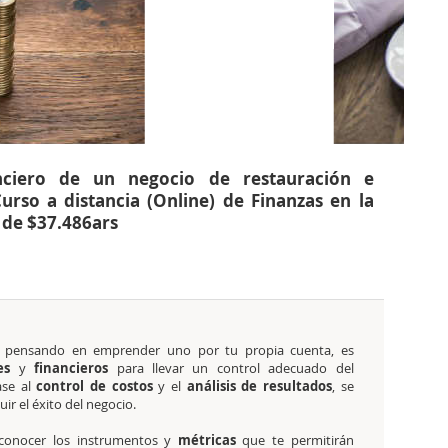
nanciero de un negocio de restauración e
urso a distancia (Online) de Finanzas en la
 de $37.486ars
 pensando en emprender uno por tu propia cuenta,
es
es
y
financieros
para llevar un control adecuado del
ase al
control de
costos
y el
análisis de
resultados
, se
ir el éxito
del negocio.
conocer los instrumentos y
métricas
que te permitirán