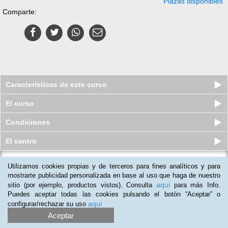
Plazas disponibles
Comparte:
Características de este curso
El curso
Condiciones
El centro
Utilizamos cookies propias y de terceros para fines analíticos y para
Curso a distancia (Online) de
Experto en Trastornos de la Alim...
mostrarte publicidad personalizada en base al uso que haga de nuestro
aqui
sitio (por ejemplo, productos vistos). Consulta
para más Info.
Plazas agotadas
$
45.189
ars
$
164.850
ars
Puedes aceptar todas las cookies pulsando el botón “Aceptar” o
aqui
configurar/rechazar su uso
Aceptar