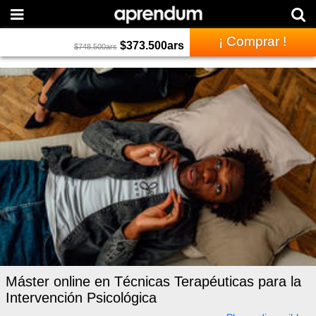
¡ Comprar !
$
373.500
ars
$
748.500
ars
Máster online en Técnicas Terapéuticas para la
Intervención Psicológica