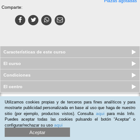
Plazas agotadas
Comparte:
Características de este curso
El curso
Condiciones
El centro
Utilizamos cookies propias y de terceros para fines analíticos y para
Curso a distancia (Online) de
Terapeuta en Constelaciones Fami...
mostrarte publicidad personalizada en base al uso que haga de nuestro
aqui
sitio (por ejemplo, productos vistos). Consulta
para más Info.
Plazas disponibles
$
73.500
ars
$
148.500
ars
Puedes aceptar todas las cookies pulsando el botón “Aceptar” o
aqui
configurar/rechazar su uso
Aceptar