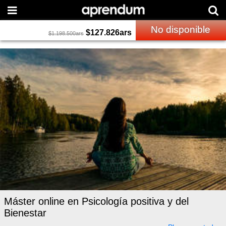
No disponible
$
127.826
ars
$
1.198.500
ars
Máster online en Psicología positiva y del
Bienestar