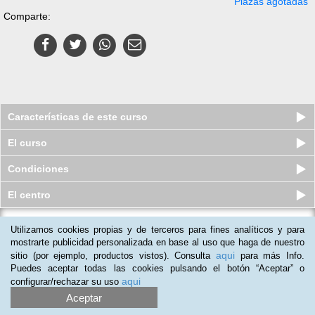
Plazas agotadas
Comparte:
Características de este curso
El curso
Condiciones
El centro
Utilizamos cookies propias y de terceros para fines analíticos y para
Curso a distancia (Online)
Universitario de Arteterapia
mostrarte publicidad personalizada en base al uso que haga de nuestro
aqui
sitio (por ejemplo, productos vistos). Consulta
para más Info.
Plazas disponibles
$
148.500
ars
$
298.500
ars
Puedes aceptar todas las cookies pulsando el botón “Aceptar” o
aqui
configurar/rechazar su uso
Aceptar