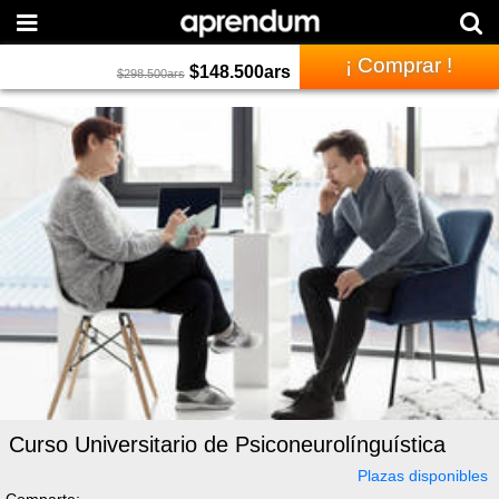
¡ Comprar !
$
148.500
ars
$
298.500
ars
Curso Universitario de Psiconeurolínguística
Plazas disponibles
Comparte: