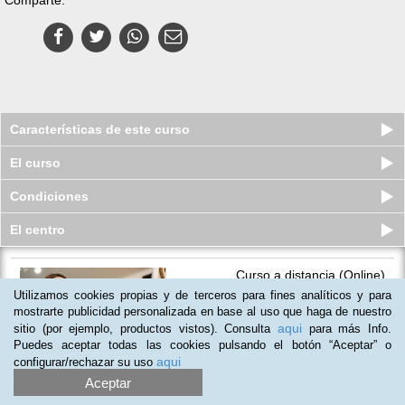
Características de este curso
El curso
Condiciones
El centro
Curso a distancia (Online)
Universitario de Arteterapia
Utilizamos cookies propias y de terceros para fines analíticos y para
Plazas disponibles
mostrarte publicidad personalizada en base al uso que haga de nuestro
$
148.500
ars
$
298.500
ars
aqui
sitio (por ejemplo, productos vistos). Consulta
para más Info.
Puedes aceptar todas las cookies pulsando el botón “Aceptar” o
aqui
configurar/rechazar su uso
Aceptar