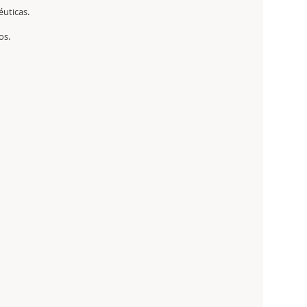
éuticas.
os.