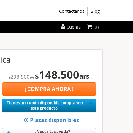
Contáctanos
Blog
(0)
Cuenta
ica
148.500
$
ars
298.500
$
ars
¡ COMPRA AHORA !
Close
×
Tienes un cupón disponible comprando
este producto.
Plazas disponibles
¿Necesitas ayuda?