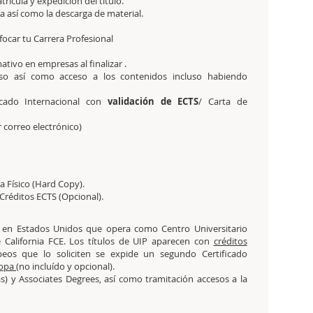
ícula y expedición del título.
a así como la descarga de material.
ocar tu Carrera Profesional
ativo en empresas al finalizar .
so así como acceso a los contenidos incluso habiendo
ficado Internacional con
validación de ECTS
/ Carta de
r correo electrónico)
a Físico (Hard Copy).
 Créditos ECTS (Opcional).
a en Estados Unidos que opera como Centro Universitario
 California FCE. Los títulos de UIP aparecen con
créditos
os que lo soliciten se expide un segundo Certificado
ropa
(no incluído y opcional).
s) y Associates Degrees, así como tramitación accesos a la