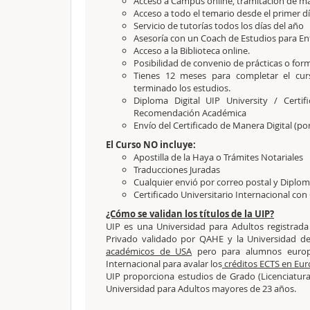
Acceso a Campus online, tramitación de matr
Acceso a todo el temario desde el primer dí
Servicio de tutorías todos los días del año
Asesoría con un Coach de Estudios para Enf
Acceso a la Biblioteca online.
Posibilidad de convenio de prácticas o form
Tienes 12 meses para completar el cur
terminado los estudios.
Diploma Digital UIP University / Certi
Recomendación Académica
Envío del Certificado de Manera Digital (po
El Curso NO incluye:
Apostilla de la Haya o Trámites Notariales
Traducciones Juradas
Cualquier envió por correo postal y Diplom
Certificado Universitario Internacional con
¿Cómo se validan los títulos de la UIP?
UIP es una Universidad para Adultos registrad
Privado validado por QAHE y la Universidad de
académicos de USA
pero para alumnos europe
Internacional para avalar los
créditos ECTS en Eu
UIP proporciona estudios de Grado (Licenciatura
Universidad para Adultos mayores de 23 años.