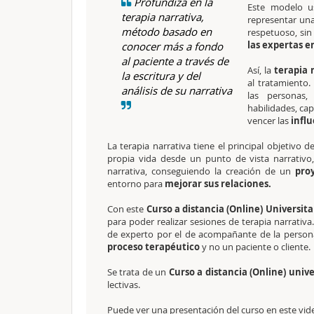
Profundiza en la
Este modelo u
terapia narrativa,
representar una 
método basado en
respetuoso, sin
las expertas en
conocer más a fondo
al paciente a través de
Así, la
terapia 
la escritura y del
al tratamiento
análisis de su narrativa
las personas,
habilidades, ca
vencer las
influ
La terapia narrativa tiene el principal objetivo 
propia vida desde un punto de vista narrativo
narrativa, conseguiendo la creación de un
proy
entorno para
mejorar sus relaciones.
Con este
Curso a distancia (Online) Universit
para poder realizar sesiones de terapia narrativ
de experto por el de acompañante de la persona
proceso terapéutico
y no un paciente o cliente.
Se trata de un
Curso a distancia (Online) unive
lectivas.
Puede ver una presentación del curso en este vid