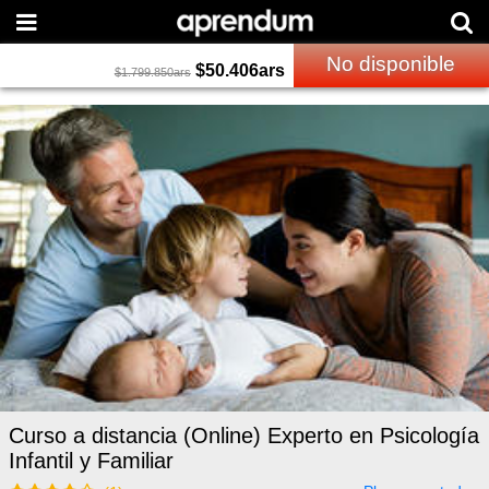
No disponible
$
50.406
ars
$
1.799.850
ars
Curso a distancia (Online) Experto en Psicología
Infantil y Familiar