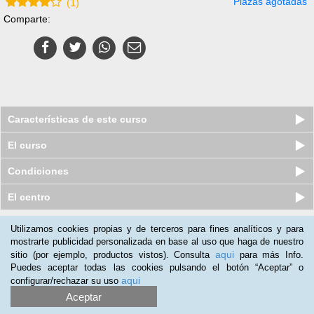
Plazas agotadas
(
1
)
Comparte:
Características de este curso
El curso
Condiciones
El centro
Utilizamos cookies propias y de terceros para fines analíticos y para
Nuestros clientes opinan:
mostrarte publicidad personalizada en base al uso que haga de nuestro
aqui
sitio (por ejemplo, productos vistos). Consulta
para más Info.
Carlos Ortega
(08-03-2021)
Puedes aceptar todas las cookies pulsando el botón “Aceptar” o
BUEN CURSO DE INICIACION A LA PSICOLOGIA
aqui
configurar/rechazar su uso
INFANTIL.RECOMENDADO PARA EDUCADORES, MONITORES,
Aceptar
Y TODOS AQUELLOS RELACIONADOS CON EL MUNDO DE