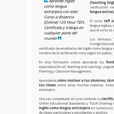
Aprende inglés
(Teaching Eng
como lengua
certificación 
extranjera con este
lengua extran
Curso a distancia
El curso
tefl o
(Online) 120 Hour TEFL
lengua inglesa,
Certificate y trabaja en
que el curso es 
cualquier parte del
mundo
Los términos
Foreign/Second
certificado de enseñanza del inglés como lengua e
nombre de la certificación varía según los países.
En etsa formación online abordarás los
fund
especialización en Teaching and Learning, Linguist
Planning y Clasroom Management.
Aprenderás
cómo motivar a tus alumnos, técni
tus clases
, entre otras muchas materias. Inclu
extranjero.
Una vez completado el curso recibirás tu
certifi
Online Educational Standards) y TQUK (Training Q
inglés como lengua extranjera
en numerosos c
de clases particulares a estudiantes o adultos.