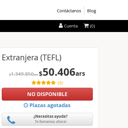
Contáctanos
Blog
(0)
Cuenta
Extranjera (TEFL)
50.406
$
ars
1.349.850
$
ars
(
8
)
NO DISPONIBLE
Plazas agotadas
¿Necesitas ayuda?
Te llamamos ahora!