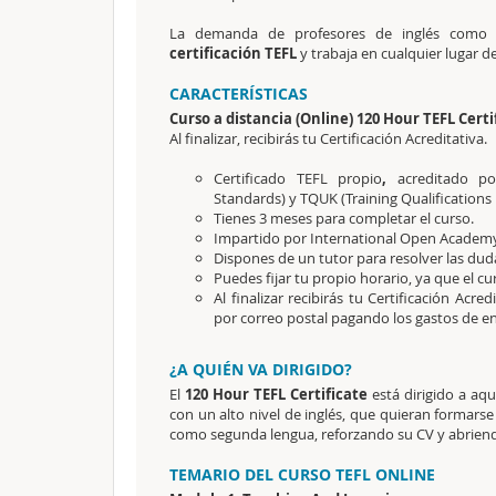
La demanda de profesores de inglés como l
certificación TEFL
y trabaja en cualquier lugar 
CARACTERÍSTICAS
Curso a distancia (Online) 120 Hour TEFL Certi
Al finalizar, recibirás tu Certificación Acreditativa.
Certificado TEFL propio
,
acreditado por
Standards) y TQUK (Training Qualifications 
Tienes 3 meses para completar el curso.
Impartido por International Open Academy
Dispones de un tutor para resolver las dud
Puedes fijar tu propio horario, ya que el c
Al finalizar recibirás tu Certificación Acr
por correo postal pagando los gastos de env
¿A QUIÉN VA DIRIGIDO?
El
120 Hour TEFL Certificate
está dirigido a aqu
con un alto nivel de inglés, que quieran formarse 
como segunda lengua, reforzando su CV y abriend
TEMARIO DEL CURSO TEFL ONLINE