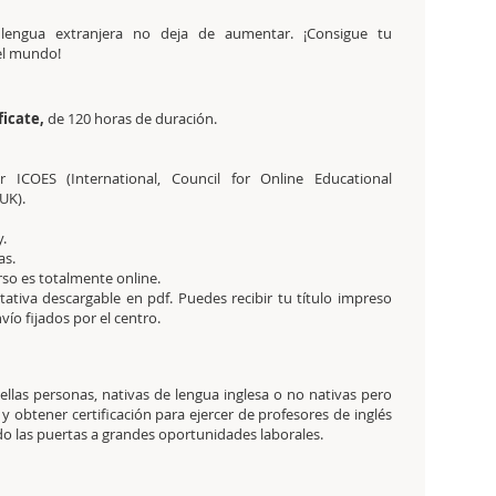
engua extranjera no deja de aumentar. ¡Consigue tu
del mundo!
ficate,
de 120 horas de duración.
 ICOES (International, Council for Online Educational
UK).
.
as.
urso es totalmente online.
editativa descargable en pdf. Puedes recibir tu título impreso
ío fijados por el centro.
ellas personas, nativas de lengua inglesa o no nativas pero
y obtener certificación para ejercer de profesores de inglés
o las puertas a grandes oportunidades laborales.