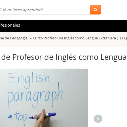
fesionales
ine de Pedagogía
Curso Profesor de Inglés como Lengua Extranjera (TEFL)
 y Salud
Hostelería y Turismo
tica
Marketing y Comunicación
) de Profesor de Inglés como Lengua 
s
Acceso Laboral
stración de Empresas
Finanzas
s y Ocio
Belleza y Moda
ión
Comercial y Ventas
emáticas
Medio Ambiente