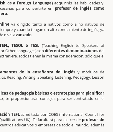
lish as a Foreign Language)
adquirirás las habilidades y
necesarias para convertirte en
profesor de inglés como
jera
.
nline
va dirigido tanto a nativos como a no nativos de
 siempre y cuando tengan un alto conocimiento de inglés, ya
de nivel
avanzado
.
TEFL, TESOL o TESL
(Teaching English to Speakers of
 or Other Languages) son
diferentes denominaciones
del
xtranjera. Todos tienen la misma consideración, sólo que el
amentos de la enseñanza del inglés
y módulos de
ics, Reading, Writing, Speaking, Listening, Pedagogy, Lesson
cas de pedagogia básicas o estrategias para planificar
so, te proporcionarán consejos para ser contratado en el
cación TEFL
acreditada por ICOES (International, Council for
ualifications UK). Te facultará para ejercer de
profesor de
entros educativos o empresas de todo el mundo, además