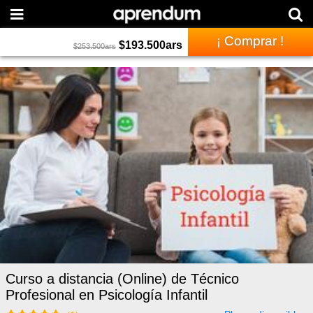
¡ Comprar !
$
193.500
ars
$
253.500
ars
Curso a distancia (Online) de Técnico
Profesional en Psicología Infantil