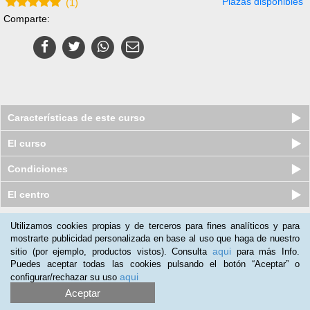
Plazas disponibles
(
1
)
Comparte:
Características de este curso
El curso
Condiciones
El centro
Utilizamos cookies propias y de terceros para fines analíticos y para
Nuestros clientes opinan:
mostrarte publicidad personalizada en base al uso que haga de nuestro
aqui
sitio (por ejemplo, productos vistos). Consulta
para más Info.
Diana Herrera
(15-06-2014)
Puedes aceptar todas las cookies pulsando el botón “Aceptar” o
Los temas que he trabajado han sido de gran ayuda y aprecio
aqui
configurar/rechazar su uso
que el horario sea totalmente flexible y que se pueda hacer
Aceptar
desde cualquier lugar del mundo.