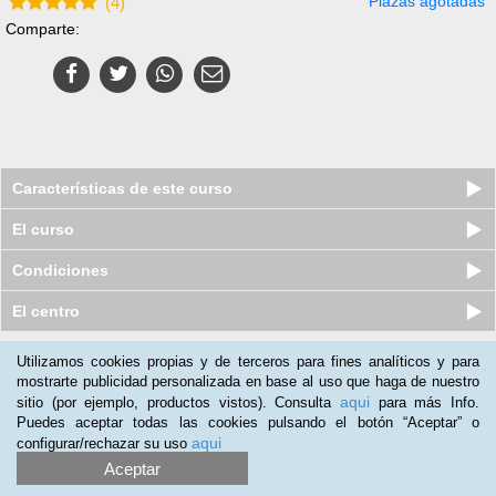
Plazas agotadas
(
4
)
Comparte:
Características de este curso
El curso
Condiciones
El centro
Utilizamos cookies propias y de terceros para fines analíticos y para
Nuestros clientes opinan:
mostrarte publicidad personalizada en base al uso que haga de nuestro
aqui
sitio (por ejemplo, productos vistos). Consulta
para más Info.
Diego García
(29-01-2017)
Puedes aceptar todas las cookies pulsando el botón “Aceptar” o
Muy bueno para programadores
aqui
configurar/rechazar su uso
Aceptar
drlastanao@gmail.com
(08-01-2016)