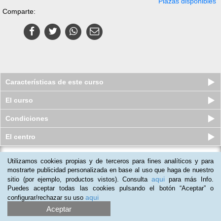
Plazas disponibles
Comparte:
Características de este curso
El curso
Condiciones
El centro
Utilizamos cookies propias y de terceros para fines analíticos y para
Curso a distancia (Online) de
Autómatas Programables
mostrarte publicidad personalizada en base al uso que haga de nuestro
aqui
sitio (por ejemplo, productos vistos). Consulta
para más Info.
Plazas disponibles
$
101.733
ars
$
133.500
ars
Puedes aceptar todas las cookies pulsando el botón “Aceptar” o
aqui
configurar/rechazar su uso
Aceptar