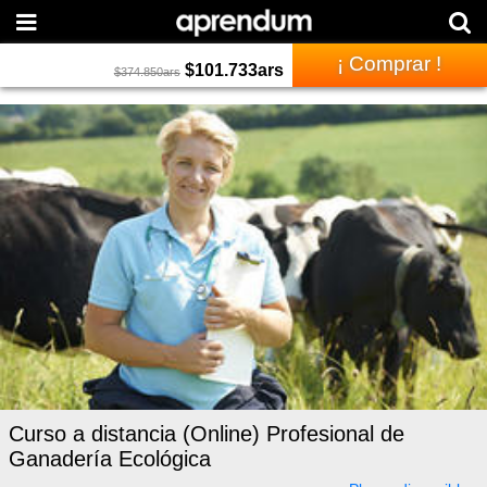
¡ Comprar !
$
101.733
ars
$
374.850
ars
Curso a distancia (Online) Profesional de
Ganadería Ecológica