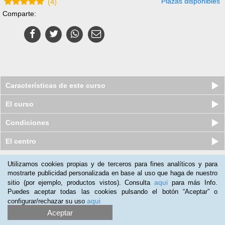
Plazas disponibles
(
4
)
Comparte:
Características de este curso
El curso
Condiciones
El centro
Utilizamos cookies propias y de terceros para fines analíticos y para
Nuestros clientes opinan:
mostrarte publicidad personalizada en base al uso que haga de nuestro
aqui
sitio (por ejemplo, productos vistos). Consulta
para más Info.
Esteban Galisteo
(29-01-2020)
Puedes aceptar todas las cookies pulsando el botón “Aceptar” o
Hice el curso porque soy aficionado a la acuariofilia. No lo
aqui
configurar/rechazar su uso
necesito para trabajar. Se lo recomendaría a personas que se
Aceptar
dediquen a la venta de animales. Les vendría bien para dar un