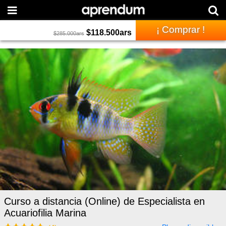
¡ Comprar !
$
118.500
ars
$
285.000
ars
Curso a distancia (Online) de Especialista en
Acuariofilia Marina