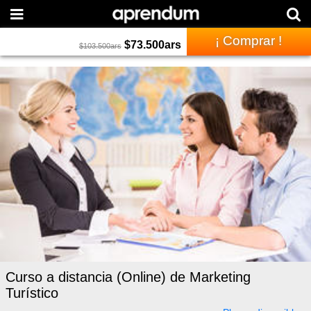
¡ Comprar !
$
73.500
ars
$
103.500
ars
Curso a distancia (Online) de Marketing
Turístico