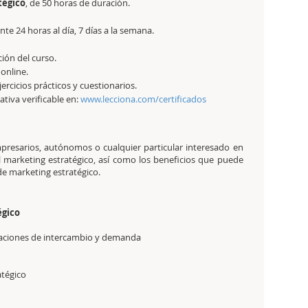
tégico
, de 50 horas de duración.
e 24 horas al día, 7 días a la semana.
ción del curso.
 online.
jercicios prácticos y cuestionarios.
tativa verificable en:
www.lecciona.com/certificados
empresarios, autónomos o cualquier particular interesado en
l marketing estratégico, así como los beneficios que puede
de marketing estratégico.
égico
relaciones de intercambio y demanda
atégico