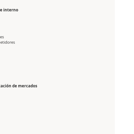
 e interno
res
petidores
ntación de mercados