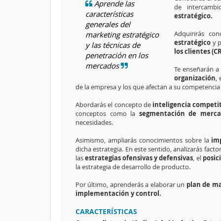
Aprende las
de intercamb
características
estratégico.
generales del
Adquirirás co
marketing estratégico
estratégico
y p
y las técnicas de
los clientes (C
penetración en los
mercados
Te enseñarán a 
organización
,
de la empresa y los que afectan a su competencia e
Abordarás el concepto de
inteligencia competi
conceptos como la
segmentación de merc
necesidades.
Asimismo, ampliarás conocimientos sobre la
imp
dicha estrategia. En este sentido, analizarás fact
las
estrategias ofensivas y defensivas
, el
posic
la estrategia de desarrollo de producto.
Por último, aprenderás a elaborar un
plan de ma
implementación y control.
CARACTERÍSTICAS