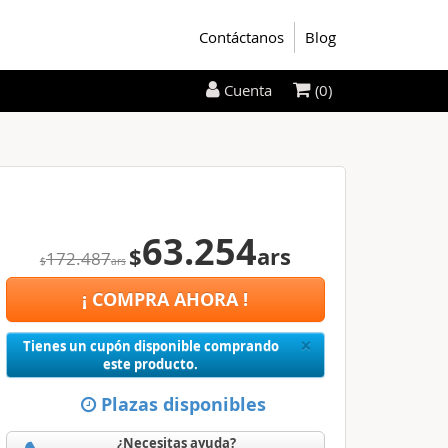
Contáctanos
Blog
(0)
Cuenta
63.254
$
ars
172.487
$
ars
¡ COMPRA AHORA !
Close
×
Tienes un cupón disponible comprando
este producto.
Plazas disponibles
¿Necesitas ayuda?