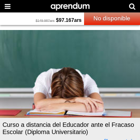
No disponible
$
97.167
ars
$
149.987
ars
Curso a distancia del Educador ante el Fracaso
Escolar (Diploma Universitario)