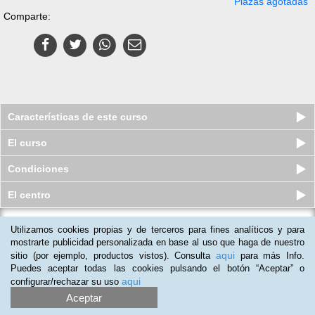
Plazas agotadas
Comparte:
Características de este curso
El curso
Condiciones
El centro
Utilizamos cookies propias y de terceros para fines analíticos y para
Master online en Enseñanza de
Español como Lengua Extranjera (...
mostrarte publicidad personalizada en base al uso que haga de nuestro
aqui
sitio (por ejemplo, productos vistos). Consulta
para más Info.
Plazas disponibles
$
373.500
ars
$
673.500
ars
Puedes aceptar todas las cookies pulsando el botón “Aceptar” o
aqui
configurar/rechazar su uso
Aceptar