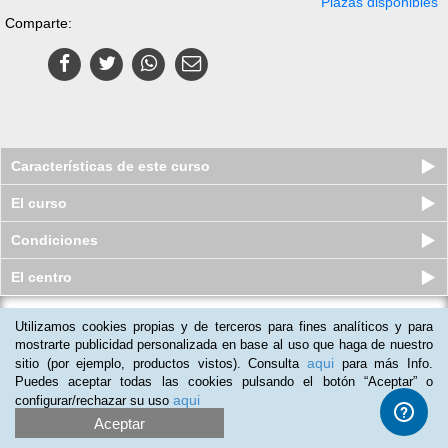
Plazas disponibles
Comparte:
Características de este curso
El curso
Condiciones
El centro
Utilizamos cookies propias y de terceros para fines analíticos y para
Pack de 2 Cursos a distancia
(Online): Experto en Dietoterapia...
mostrarte publicidad personalizada en base al uso que haga de nuestro
aqui
sitio (por ejemplo, productos vistos). Consulta
para más Info.
Plazas disponibles
$
58.500
ars
$
103.500
ars
Puedes aceptar todas las cookies pulsando el botón “Aceptar” o
aqui
configurar/rechazar su uso
Aceptar
(
2
)