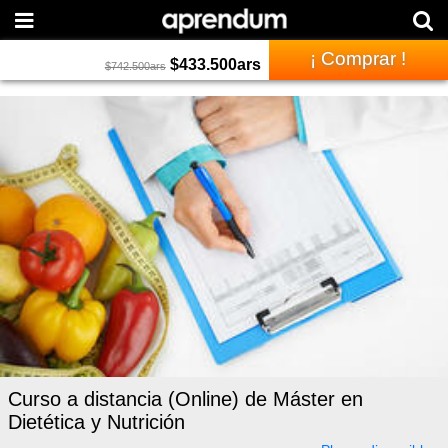
¡ Comprar !
$
433.500
ars
$
742.500
ars
Curso a distancia (Online) de Máster en
Dietética y Nutrición