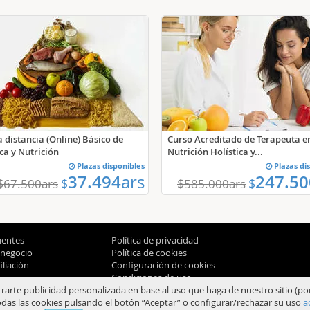
 distancia (Online) Básico de
Curso Acreditado de Terapeuta e
ca y Nutrición
Nutrición Holística y...
Plazas disponibles
Plazas di
37.494
ars
247.50
$
$
$
$
67.500
ars
585.000
ars
uentes
Política de privacidad
 negocio
Política de cookies
liación
Configuración de cookies
Condiciones de uso
trarte publicidad personalizada en base al uso que haga de nuestro sitio (po
das las cookies pulsando el botón “Aceptar” o configurar/rechazar su uso
a