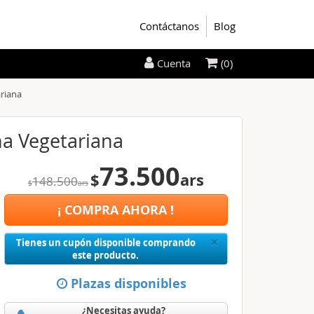
Contáctanos
Blog
(0)
Cuenta
ariana
ina Vegetariana
73.500
$
ars
148.500
$
ars
¡ COMPRA AHORA !
Close
×
Tienes un cupón disponible comprando
este producto.
Plazas disponibles
¿Necesitas ayuda?