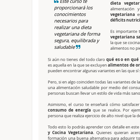
Este curso te
dieta vegetar
proporcionará los
alimentación 
conocimientos
vegetariana
e
déficits nutric
necesarios para
realizar una dieta
Es importante 
vegetariana de forma
vegetariana s
segura, equilibrada y
la que se cocina
saludable
alimentos no pi
Si aún no tienes del todo claro
qué es o en qué
es aquella en la que se excluyen
alimentos de o
pueden encontrar algunas variantes en las que sí
Pero, si en algo coinciden todas las variantes de l
una alimentación saludable por medio del con
personas buscan llevar un estilo de vida más sano
Asimismo, el curso te enseñará cómo satisfacer
consumo de energía
que se realice. Por eje
persona que realiza ejercicio de alto nivel que la
Todo esto lo podrás aprender con detalle en este
y Cocina Vegetariana
. Quienes quieran acer
formación una buena alternativa para adquirir to