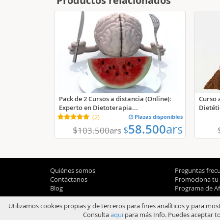
Productos relacionados
Pack de 2 Cursos a distancia (Online):
Curso a
Experto en Dietoterapia...
Dietéti
(
2
)
Plazas disponibles
58.500
ars
$
$
103.500
ars
Quiénes somos
Preguntas frec
Contáctanos
Promociona tu
Blog
Programa de Afi
Utilizamos cookies propias y de terceros para fines analíticos y para mos
Consulta
aqui
para más Info. Puedes aceptar to