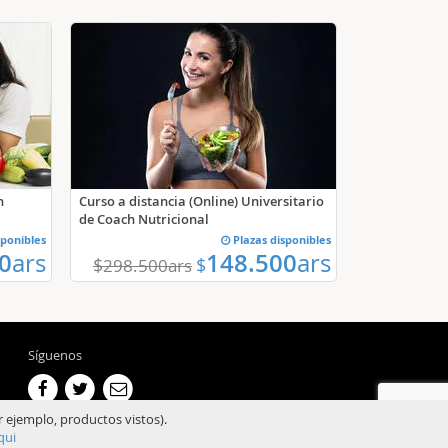
n
Curso a distancia (Online) Universitario
de Coach Nutricional
sponibles
Plazas disponibles
0
ars
148.500
ars
$
$
298.500
ars
Síguenos
r ejemplo, productos vistos).
qui