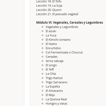
Lección 18. El Tofu
Lección 19. La Soja
Lección 20. Quorn
Lección 21. El pescado vegetal
Módulo VI: Vegetales, Cereales y Legumbres
Vegetales y Legumbres
El azuki
La Yuca
El Kimchi coreano
El Natto
Encurtidos
Col Fermentada o Chucrut
Cereales
Arroz salvaje
El sorgo
El Teff
La Chía
Trigo Kamut
Trigo Sarraceno
La Espelta
El Amaranto
El Mijo
La Quinoa Real
Hongos y setas