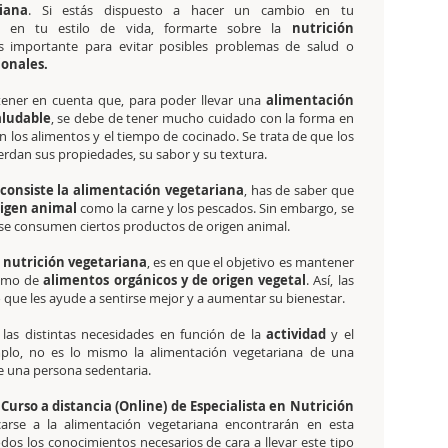
iana
. Si estás dispuesto a hacer un cambio en tu
y en tu estilo de vida, formarte sobre la
nutrición
s importante para evitar posibles problemas de salud o
ionales.
tener en cuenta que, para poder llevar una
alimentación
aludable
, se debe de tener mucho cuidado con la forma en
n los alimentos y el tiempo de cocinado. Se trata de que los
erdan sus propiedades, su sabor y su textura.
 consiste la alimentación vegetariana
, has de saber que
rigen animal
como la carne y los pescados. Sin embargo, se
 se consumen ciertos productos de origen animal.
a
nutrición vegetariana
, es en que el objetivo es mantener
sumo de
alimentos orgánicos y de origen vegetal
. Así, las
 que les ayude a sentirse mejor y a aumentar su bienestar.
 las distintas necesidades en función de la
actividad
y el
mplo, no es lo mismo la alimentación vegetariana de una
 de una persona sedentaria.
Curso a distancia (Online) de Especialista en Nutrición
carse a la alimentación vegetariana encontrarán en esta
dos los conocimientos necesarios de cara a llevar este tipo