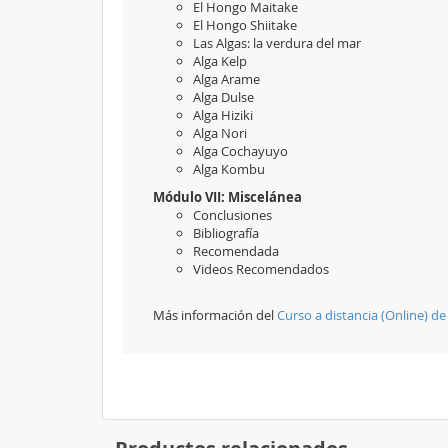
El Hongo Maitake
El Hongo Shiitake
Las Algas: la verdura del mar
Alga Kelp
Alga Arame
Alga Dulse
Alga Hiziki
Alga Nori
Alga Cochayuyo
Alga Kombu
Módulo VII: Miscelánea
Conclusiones
Bibliografía
Recomendada
Videos Recomendados
Más información del
Curso a distancia (Online) de