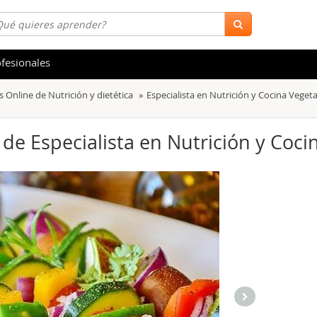
fesionales
 Online de Nutrición y dietética
Especialista en Nutrición y Cocina Veget
 y Salud
Hostelería y Turismo
tica
Marketing y Comunicación
 de Especialista en Nutrición y Coc
s
Acceso Laboral
stración de Empresas
Finanzas
s y Ocio
Belleza y Moda
ión
Comercial y Ventas
emáticas
Medio Ambiente