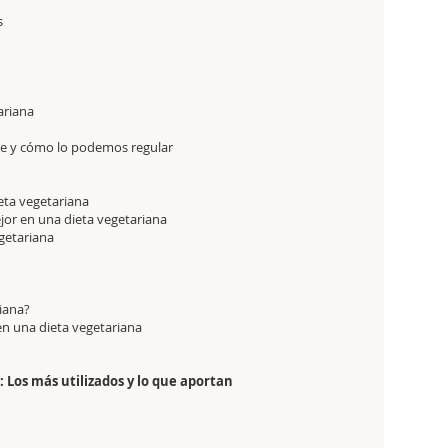
s
ariana
nte y cómo lo podemos regular
ieta vegetariana
ejor en una dieta vegetariana
getariana
iana?
n una dieta vegetariana
 Los más utilizados y lo que aportan