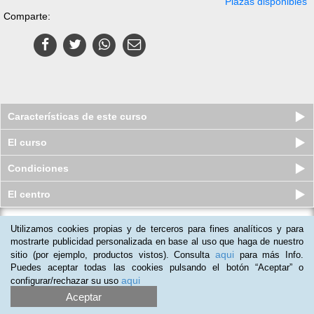
Plazas disponibles
Comparte:
Características de este curso
El curso
Condiciones
El centro
Utilizamos cookies propias y de terceros para fines analíticos y para
Docencia de la Formación
Profesional para el Empleo
mostrarte publicidad personalizada en base al uso que haga de nuestro
aqui
sitio (por ejemplo, productos vistos). Consulta
para más Info.
Plazas disponibles
$
103.500
ars
$
148.500
ars
Puedes aceptar todas las cookies pulsando el botón “Aceptar” o
aqui
configurar/rechazar su uso
Aceptar
(
1
)