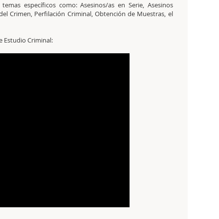
temas específicos como: Asesinos/as en Serie, Asesinos
 del Crimen, Perfilación Criminal, Obtención de Muestras, el
 Estudio Criminal: