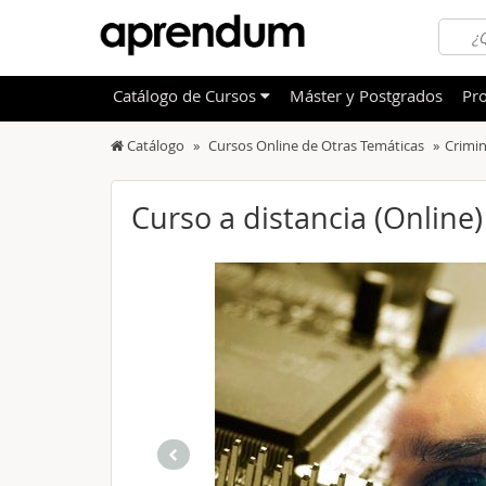
Catálogo
de
Cursos
Máster y Postgrados
Pro
Catálogo
Cursos Online de Otras Temáticas
Crimin
TODOS
Sanidad
OFERTAS DESTACADAS
Informá
Curso a distancia (Online)
CURSOS MÁS VALORADOS
Idioma
NOVEDADES DE NUESTRO CATÁLOGO
Admini
Deporte
Educac
Otras T