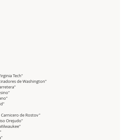
irginia Tech"
tiradores de Washington"
arretera"
esino"
ano"
ld"
l Carnicero de Rostov"
tiso Orejudo"
e Milwaukee"
"
a"