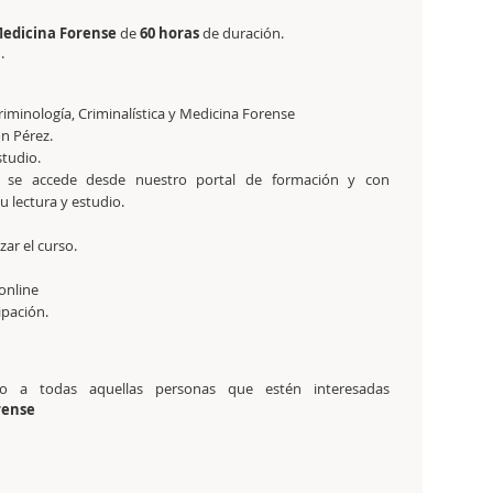
 Medicina Forense
de
60 horas
de duración.
.
riminología, Criminalística y Medicina Forense
ón Pérez.
studio.
 se accede desde nuestro portal de formación y con
 lectura y estudio.
zar el curso.
online
cipación.
ido a todas aquellas personas que estén interesadas
rense