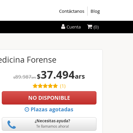
Contáctanos
Blog
(0)
Cuenta
Medicina Forense
37.494
$
ars
89.987
$
ars
(
1
)
NO DISPONIBLE
Plazas agotadas
¿Necesitas ayuda?
Te llamamos ahora!