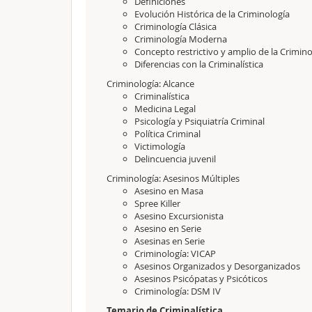
Definiciones
Evolución Histórica de la Criminología
Criminología Clásica
Criminología Moderna
Concepto restrictivo y amplio de la Crimino
Diferencias con la Criminalística
Criminología: Alcance
Criminalística
Medicina Legal
Psicología y Psiquiatría Criminal
Política Criminal
Victimología
Delincuencia juvenil
Criminología: Asesinos Múltiples
Asesino en Masa
Spree Killer
Asesino Excursionista
Asesino en Serie
Asesinas en Serie
Criminología: VICAP
Asesinos Organizados y Desorganizados
Asesinos Psicópatas y Psicóticos
Criminología: DSM IV
Temario de Criminalística