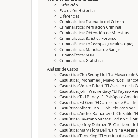
Definición
Evolución Histórica
Diferencias
Criminalística: Escenario del Crimen
Criminalística: Perfilación Criminal
Criminalística: Obtención de Muestras
Criminalística: Balística Forense
Criminalística: Lofoscopia (Dactiloscopia)
Criminalística: Manchas de Sangre
Criminalística: ADN
Criminalística: Grafística
Análisis de Casos
Casuística: Cho Seung Hui "La Masacre de V
Casuística: J.Mohamed J.Malvo "Los Franco
Casuística: Volker Eckert "El Asesino de la C
Casuística: John Wayne Gacy "El Payaso As
Casuística: Ted Bundy "El Psicópata Americ
Casuística: Ed Gein "El Carnicero de Plainfie
Casuística: Albert Fish "El Abuelo Asesino"
Casuística: Andrei Romanovich Chikatilo "E
Casuística: Cayetano Santos Godino "El Pe
Casuística: Jeffrey Dahmer "El Carnicero d
Casuística: Mary Flora Bell "La Niña Asesina
Casuística: Tony King "El Asesino de la Cost