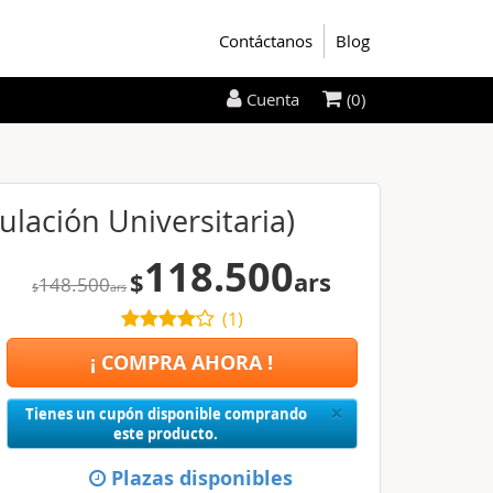
Contáctanos
Blog
(0)
Cuenta
ulación Universitaria)
118.500
$
ars
148.500
$
ars
(
1
)
¡ COMPRA AHORA !
Close
×
Tienes un cupón disponible comprando
este producto.
Plazas disponibles