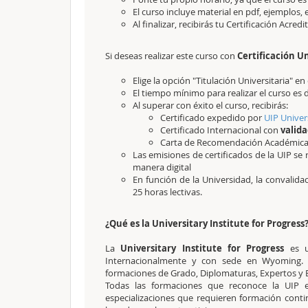
El curso incluye material en pdf, ejemplos, e
Al finalizar, recibirás tu Certificación Acred
Si deseas realizar este curso con
Certificación Un
Elige la opción "Titulación Universitaria" 
El tiempo mínimo para realizar el curso es 
Al superar con éxito el curso, recibirás:
Certificado expedido por
UIP Univer
Certificado Internacional con
valida
Carta de Recomendación Académic
Las emisiones de certificados de la UIP se 
manera digital
En función de la Universidad, la convalid
25 horas lectivas.
¿Qué es la Universitary Institute for Progress
La
Universitary Institute for Progress
es u
Internacionalmente y con sede en Wyoming. L
formaciones de Grado, Diplomaturas, Expertos y Es
Todas las formaciones que reconoce la UIP e
especializaciones que requieren formación cont