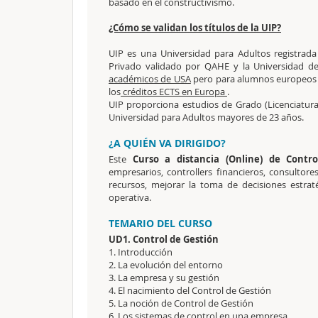
basado en el constructivismo.
¿Cómo se validan los títulos de la UIP?
UIP es una Universidad para Adultos registrad
Privado validado por QAHE y la Universidad de
académicos de USA
pero para alumnos europeos s
los
créditos ECTS en Europa
.
UIP proporciona estudios de Grado (Licenciatura
Universidad para Adultos mayores de 23 años.
¿A QUIÉN VA DIRIGIDO?
Este
Curso a distancia (Online) de Contr
empresarios, controllers financieros, consultor
recursos, mejorar la toma de decisiones estraté
operativa.
TEMARIO DEL CURSO
UD1. Control de Gestión
1. Introducción
2. La evolución del entorno
3. La empresa y su gestión
4. El nacimiento del Control de Gestión
5. La noción de Control de Gestión
6. Los sistemas de control en una empresa