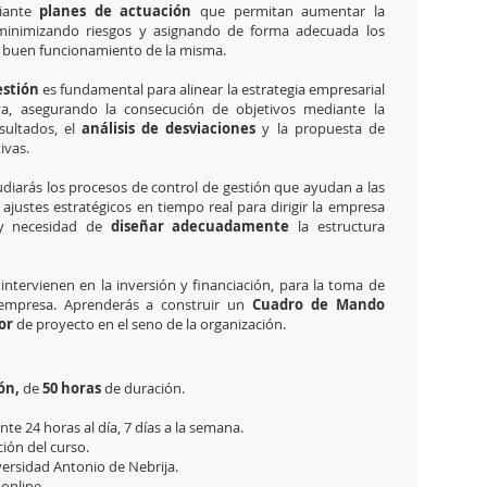
iante
planes de actuación
que permitan aumentar la
minimizando riesgos y asignando de forma adecuada los
l buen funcionamiento de la misma.
estión
es fundamental para alinear la estrategia empresarial
va, asegurando la consecución de objetivos mediante la
sultados, el
análisis de desviaciones
y la propuesta de
ivas.
diarás los procesos de control de gestión que ayudan a las
ajustes estratégicos en tiempo real para dirigir la empresa
 y necesidad de
diseñar adecuadamente
la estructura
ntervienen en la inversión y financiación, para la toma de
a empresa. Aprenderás a construir un
Cuadro de Mando
or
de proyecto en el seno de la organización.
ión,
de
50 horas
de duración.
e 24 horas al día, 7 días a la semana.
ción del curso.
versidad Antonio de Nebrija.
 online.