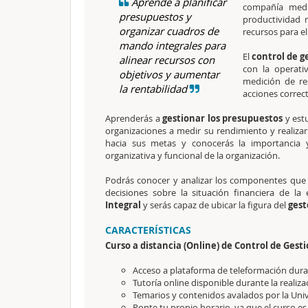
Aprende a planificar
compañía med
presupuestos y
productividad 
organizar cuadros de
recursos para e
mando integrales para
El
control de g
alinear recursos con
con la operati
objetivos y aumentar
medición de re
la rentabilidad
acciones correct
Aprenderás a
gestionar los presupuestos
y estu
organizaciones a medir su rendimiento y realizar 
hacia sus metas y conocerás la importancia
organizativa y funcional de la organización.
Podrás conocer y analizar los componentes que i
decisiones sobre la situación financiera de l
Integral
y serás capaz de ubicar la figura del
gest
CARACTERÍSTICAS
Curso a distancia (Online) de Control de Gest
Acceso a plataforma de teleformación durant
Tutoría online disponible durante la realiza
Temarios y contenidos avalados por la Uni
Ponte tu propio horario, ya que el curso es