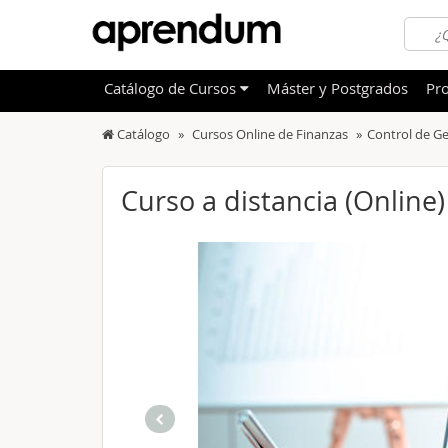
Catálogo
de
Cursos
Máster y Postgrados
Pro
Catálogo
Cursos Online de Finanzas
Control de Ge
TODOS
Sanidad
OFERTAS DESTACADAS
Informá
Curso a distancia (Online)
CURSOS MÁS VALORADOS
Idioma
NOVEDADES DE NUESTRO CATÁLOGO
Admini
Deporte
Educac
Otras T