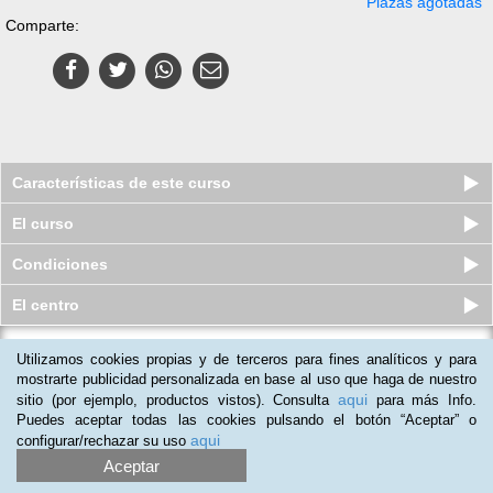
Plazas agotadas
Comparte:
Características de este curso
El curso
Condiciones
El centro
Utilizamos cookies propias y de terceros para fines analíticos y para
Pack de 4 Cursos a distancia
(Online) de Experto en Atención a...
mostrarte publicidad personalizada en base al uso que haga de nuestro
aqui
sitio (por ejemplo, productos vistos). Consulta
para más Info.
Plazas agotadas
$
63.254
ars
$
134.850
ars
Puedes aceptar todas las cookies pulsando el botón “Aceptar” o
aqui
configurar/rechazar su uso
Aceptar
(
1
)