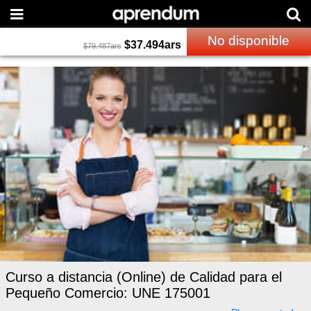
No disponible
$
37.494
ars
$
79.487
ars
Curso a distancia (Online) de Calidad para el
Pequeño Comercio: UNE 175001