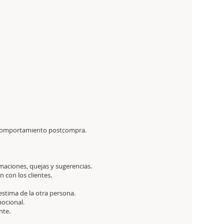
e y comportamiento postcompra.
amaciones, quejas y sugerencias.
n con los clientes.
oestima de la otra persona.
mocional.
nte.