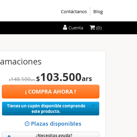
Contáctanos
Blog
(0)
Cuenta
clamaciones
103.500
$
ars
148.500
$
ars
¡ COMPRA AHORA !
Close
×
Tienes un cupón disponible comprando
este producto.
Plazas disponibles
¿Necesitas ayuda?