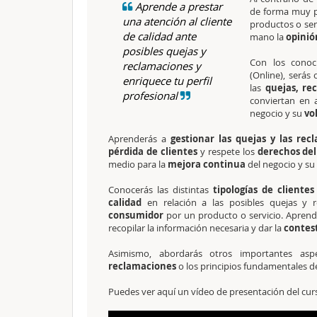
Aprende a prestar
de forma muy po
una atención al cliente
productos o ser
de calidad ante
mano la
opinión
posibles quejas y
Con los conoc
reclamaciones y
(Online), serás
enriquece tu perfil
las
quejas, re
profesional
conviertan en 
negocio y su
vo
Aprenderás a
gestionar las quejas y las rec
pérdida de clientes
y respete los
derechos del
medio para la
mejora continua
del negocio y su
Conocerás las distintas
tipologías de clientes
calidad
en relación a las posibles quejas y 
consumidor
por un producto o servicio. Aprende
recopilar la información necesaria y dar la
contes
Asimismo, abordarás otros importantes as
reclamaciones
o los principios fundamentales d
Puedes ver aquí un vídeo de presentación del cur