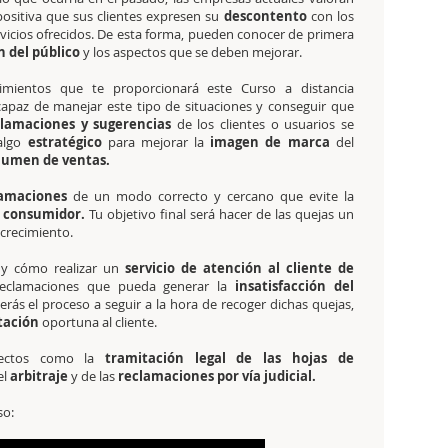
sitiva que sus clientes expresen su
descontento
con los
vicios ofrecidos. De esta forma, pueden conocer de primera
 del público
y los aspectos que se deben mejorar.
imientos que te proporcionará este Curso a distancia
 capaz de manejar este tipo de situaciones y conseguir que
clamaciones y sugerencias
de los clientes o usuarios se
algo
estratégico
para mejorar la
imagen de marca
del
lumen de ventas.
lamaciones
de un modo correcto y cercano que evite la
 consumidor.
Tu objetivo final será hacer de las quejas un
 crecimiento.
y cómo realizar un
servicio de atención al cliente de
reclamaciones que pueda generar la
insatisfacción del
rás el proceso a seguir a la hora de recoger dichas quejas,
tación
oportuna al cliente.
pectos como la
tramitación legal de las hojas de
el
arbitraje
y de las
reclamaciones por vía judicial.
so: