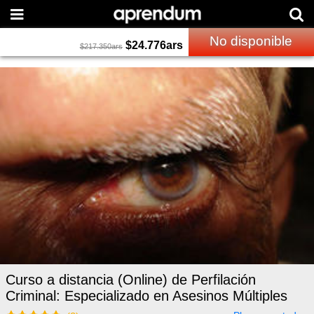
No disponible
$
24.776
ars
$
217.350
ars
Curso a distancia (Online) de Perfilación
Criminal: Especializado en Asesinos Múltiples