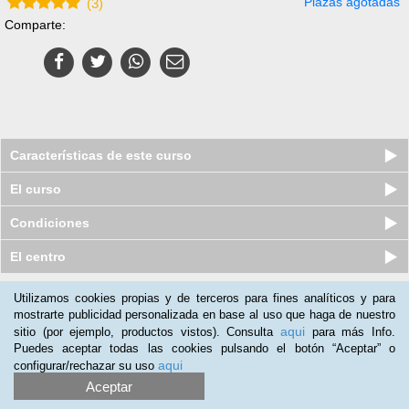
Plazas agotadas
(
3
)
Comparte:
Características de este curso
El curso
Condiciones
El centro
Utilizamos cookies propias y de terceros para fines analíticos y para
Nuestros clientes opinan:
mostrarte publicidad personalizada en base al uso que haga de nuestro
aqui
sitio (por ejemplo, productos vistos). Consulta
para más Info.
Eloísa García
(22-04-2019)
Puedes aceptar todas las cookies pulsando el botón “Aceptar” o
Los PDF son muy buenos y traen mucho contenido. La profesora
aqui
configurar/rechazar su uso
en las vídeo clases le falta experiencia, no en el campo si no en
Aceptar
dar la clase. Parece más como si estuviera mostrando un trabajo