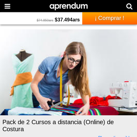
¡ Comprar !
$
37.494
ars
$
74.850
ars
Pack de 2 Cursos a distancia (Online) de
Costura