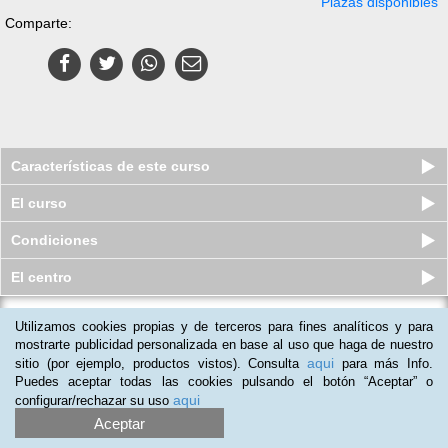
Plazas disponibles
Comparte:
Características de este curso
El curso
Condiciones
El centro
Utilizamos cookies propias y de terceros para fines analíticos y para
Masterpack Fotografía y
Tratamiento de Imagen
mostrarte publicidad personalizada en base al uso que haga de nuestro
aqui
sitio (por ejemplo, productos vistos). Consulta
para más Info.
Plazas disponibles
$
50.406
ars
$
285.000
ars
Puedes aceptar todas las cookies pulsando el botón “Aceptar” o
aqui
configurar/rechazar su uso
Aceptar