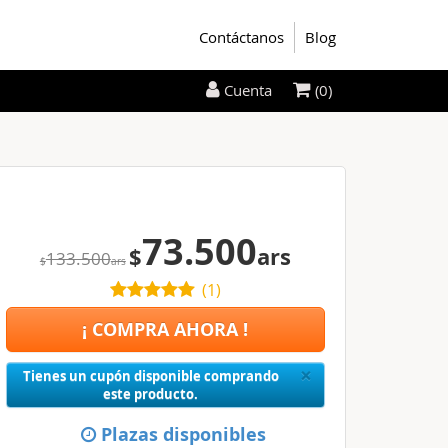
Contáctanos
Blog
(0)
Cuenta
73.500
$
ars
133.500
$
ars
(
1
)
¡ COMPRA AHORA !
Close
×
Tienes un cupón disponible comprando
este producto.
Plazas disponibles