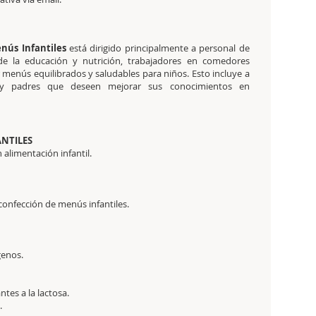
nús Infantiles
está dirigido principalmente a personal de
s de la educación y nutrición, trabajadores en comedores
 menús equilibrados y saludables para niños. Esto incluye a
tica y padres que deseen mejorar sus conocimientos en
ANTILES
alimentación infantil.
onfección de menús infantiles.
genos.
tes a la lactosa.
.