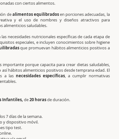
ionadas con ciertos alimentos.
ción de
alimentos equilibrados
en porciones adecuadas, la
reativa y el uso de nombres y diseños atractivos para
s alimenticios saludables.
as necesidades nutricionales específicas de cada etapa de
quisitos especiales, e incluyen conocimientos sobre higiene
uilibradas
que promuevan hábitos alimenticios positivos a
s importante porque capacita para crear dietas saludables,
 así hábitos alimenticios positivos desde temprana edad. El
as a las
necesidades específicas
, a cumplir normativas
entables.
 Infantiles,
de
20 horas
de duración.
 los 7 días de la semana.
 y dispositivo móvil.
es tipo test.
online.
tativa
vía email.