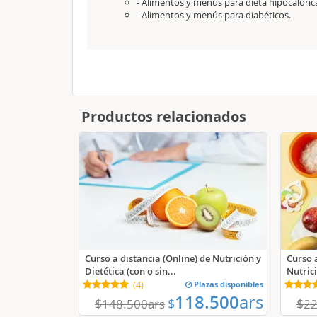
- Alimentos y menús para dieta hipocalóric
- Alimentos y menús para diabéticos.
Productos relacionados
Curso a distancia (Online) de Nutrición y
Curso a
Dietética (con o sin...
Nutrici
(
4
)
Plazas disponibles
118.500
ars
$
$
$
148.500
ars
22