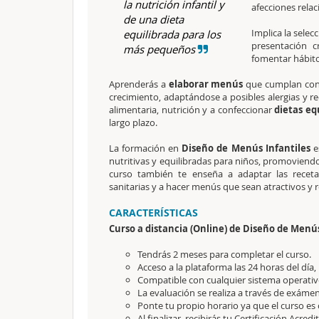
la nutrición infantil y
afecciones relac
de una dieta
Implica la selec
equilibrada para los
presentación c
más pequeños
fomentar hábito
Aprenderás a
elaborar menús
que cumplan con l
crecimiento, adaptándose a posibles alergias y re
alimentaria, nutrición y a confeccionar
dietas eq
largo plazo.
La formación en
Diseño de Menús Infantiles
e
nutritivas y equilibradas para niños, promoviendo
curso también te enseña a adaptar las recet
sanitarias y a hacer menús que sean atractivos y r
CARACTERÍSTICAS
Curso a distancia (Online) de Diseño de Menús
Tendrás 2 meses para completar el curso.
Acceso a la plataforma las 24 horas del día,
Compatible con cualquier sistema operativo
La evaluación se realiza a través de exámen
Ponte tu propio horario ya que el curso es 
Al finalizar, recibirás tu Certificación Acredi