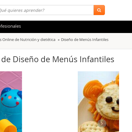
fesionales
 Online de Nutrición y dietética
Diseño de Menús Infantiles
 y Salud
Hostelería y Turismo
tica
Marketing y Comunicación
) de Diseño de Menús Infantiles
s
Acceso Laboral
stración de Empresas
Finanzas
s y Ocio
Belleza y Moda
ión
Comercial y Ventas
emáticas
Medio Ambiente