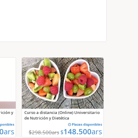
rición y
Curso a distancia (Online) Universitario
de Nutrición y Dietética
sponibles
Plazas disponibles
0
ars
148.500
ars
$
$
298.500
ars