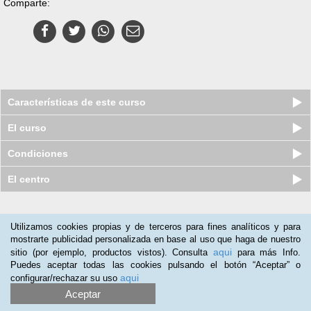
Comparte:
Características de este curso
El curso
Condiciones
El centro
Nuestros clientes opinan:
Utilizamos cookies propias y de terceros para fines analíticos y para
mostrarte publicidad personalizada en base al uso que haga de nuestro
Yoana Larráyoz
(18-11-2016)
aqui
sitio (por ejemplo, productos vistos). Consulta
para más Info.
Combina teoría y práctica, eso es bueno.
Puedes aceptar todas las cookies pulsando el botón “Aceptar” o
aqui
configurar/rechazar su uso
Aceptar
Curso a distancia (Online) de