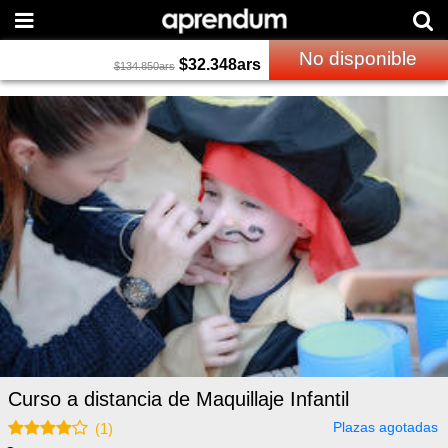
No disponible
$
32.348
ars
$
134.850
ars
Curso a distancia de Maquillaje Infantil
Plazas agotadas
(
1
)