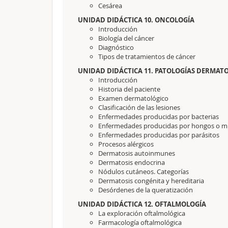
Cesárea
UNIDAD DIDÁCTICA 10. ONCOLOGÍA
Introducción
Biología del cáncer
Diagnóstico
Tipos de tratamientos de cáncer
UNIDAD DIDÁCTICA 11. PATOLOGÍAS DERMAT
Introducción
Historia del paciente
Examen dermatológico
Clasificación de las lesiones
Enfermedades producidas por bacterias
Enfermedades producidas por hongos o mi
Enfermedades producidas por parásitos
Procesos alérgicos
Dermatosis autoinmunes
Dermatosis endocrina
Nódulos cutáneos. Categorías
Dermatosis congénita y hereditaria
Desórdenes de la queratización
UNIDAD DIDÁCTICA 12. OFTALMOLOGÍA
La exploración oftalmológica
Farmacología oftalmológica