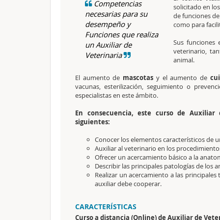
Competencias
solicitado en lo
necesarias para su
de funciones de
desempeño y
como para facili
Funciones que realiza
Sus funciones 
un Auxiliar de
veterinario, ta
Veterinaria
animal.
El aumento de
mascotas
y el aumento de
cu
vacunas, esterilización, seguimiento o preve
especialistas en este ámbito.
En consecuencia, este curso de Auxiliar 
siguientes:
Conocer los elementos característicos de un
Auxiliar al veterinario en los procedimient
Ofrecer un acercamiento básico a la anato
Describir las principales patologías de los
Realizar un acercamiento a las principales 
auxiliar debe cooperar.
CARACTERÍSTICAS
Curso a distancia (Online)
de Auxiliar de Vete