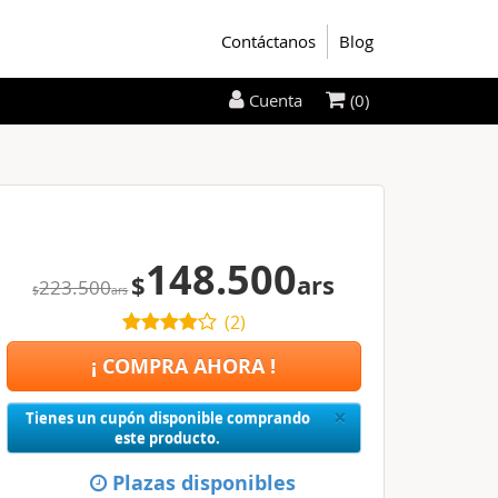
Contáctanos
Blog
(0)
Cuenta
148.500
$
ars
223.500
$
ars
(
2
)
¡ COMPRA AHORA !
Close
×
Tienes un cupón disponible comprando
este producto.
Plazas disponibles