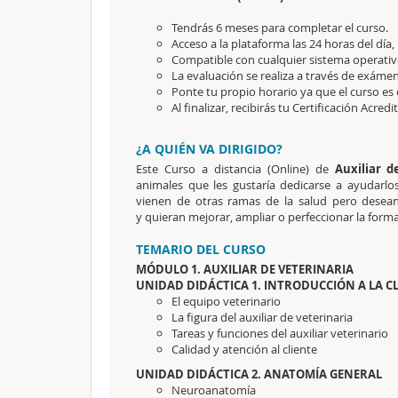
Tendrás 6 meses para completar el curso.
Acceso a la plataforma las 24 horas del día,
Compatible con cualquier sistema operativo
La evaluación se realiza a través de exámen
Ponte tu propio horario ya que el curso es 
Al finalizar, recibirás tu Certificación Acredi
¿A QUIÉN VA DIRIGIDO?
Este Curso a distancia (Online) de
Auxiliar d
animales que les gustaría dedicarse a ayudarl
vienen de otras ramas de la salud pero desean
y quieran mejorar, ampliar o perfeccionar la for
TEMARIO DEL CURSO
MÓDULO 1. AUXILIAR DE VETERINARIA
UNIDAD DIDÁCTICA 1. INTRODUCCIÓN A LA CL
El equipo veterinario
La figura del auxiliar de veterinaria
Tareas y funciones del auxiliar veterinario
Calidad y atención al cliente
UNIDAD DIDÁCTICA 2. ANATOMÍA GENERAL
Neuroanatomía