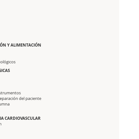
CIÓN Y ALIMENTACIÓN
iológicos
GICAS
instrumentos
reparación del paciente
olumna
EMA CARDIOVASCULAR
n