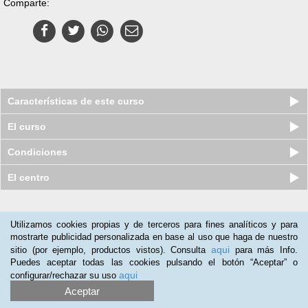
Comparte:
Características de este curso
El curso
Condiciones
El centro
Nuestros clientes opinan:
Utilizamos cookies propias y de terceros para fines analíticos y para
mostrarte publicidad personalizada en base al uso que haga de nuestro
Perla Juárez
(16-10-2019)
aqui
sitio (por ejemplo, productos vistos). Consulta
para más Info.
Muy bien programa ideal para quien quiere iniciar en el mundo
Puedes aceptar todas las cookies pulsando el botón “Aceptar” o
de la salud, el curso presenta bases interesantes de sencillo
aqui
configurar/rechazar su uso
aprendizaje y comprensión
Aceptar