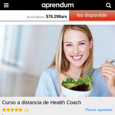
No disponible
$
76.298
ars
$
1.424.987
ars
Curso a distancia de Health Coach
Plazas agotadas
(
3
)