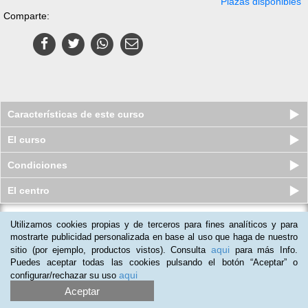
Plazas disponibles
Comparte:
Características de este curso
El curso
Condiciones
El centro
Utilizamos cookies propias y de terceros para fines analíticos y para
Doble Master en Administración de
Empresas + Experto en Conten...
mostrarte publicidad personalizada en base al uso que haga de nuestro
aqui
sitio (por ejemplo, productos vistos). Consulta
para más Info.
Plazas disponibles
$
523.500
ars
$
823.500
ars
Puedes aceptar todas las cookies pulsando el botón “Aceptar” o
aqui
configurar/rechazar su uso
Aceptar