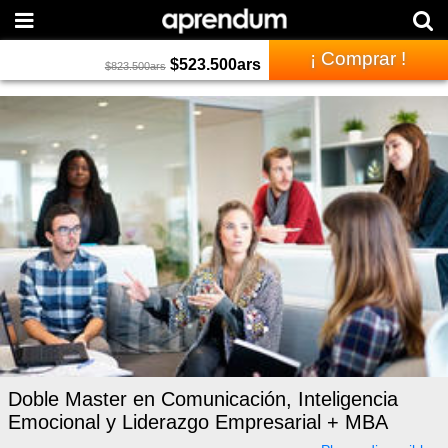
¡ Comprar !
$
523.500
ars
$
823.500
ars
Doble Master en Comunicación, Inteligencia
Emocional y Liderazgo Empresarial + MBA