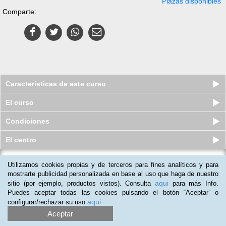
Plazas disponibles
Comparte:
Características de este curso
El curso
Condiciones
El centro
Utilizamos cookies propias y de terceros para fines analíticos y para
Curso a distancia (Online) de
Diagnóstico de Averías y Manteni...
mostrarte publicidad personalizada en base al uso que haga de nuestro
aqui
sitio (por ejemplo, productos vistos). Consulta
para más Info.
Plazas disponibles
$
118.500
ars
$
148.500
ars
Puedes aceptar todas las cookies pulsando el botón “Aceptar” o
aqui
configurar/rechazar su uso
Aceptar