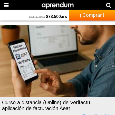
¡ Comprar !
$
73.500
ars
$
133.500
ars
Curso a distancia (Online) de Verifactu
aplicación de facturación Aeat