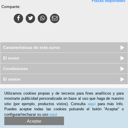
Plazas disponibles
Comparte:
Características de este curso
El curso
Condiciones
El centro
Quiénes somos
|
Preguntas frecuentes
|
Atención al Cliente
Utilizamos cookies propias y de terceros para fines analíticos y para
mostrarte publicidad personalizada en base al uso que haga de nuestro
Promociona tu negocio
|
Programa de Afiliación
aqui
sitio (por ejemplo, productos vistos). Consulta
para más Info.
2012-2026 Aprendum
Puedes aceptar todas las cookies pulsando el botón “Aceptar” o
LLámanos:
aqui
configurar/rechazar su uso
Aceptar
+54 11 598 39 581