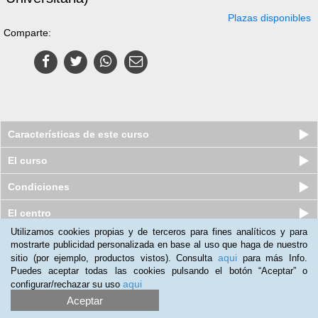
Plazas disponibles
Comparte:
Características de este curso
El curso
Condiciones
El centro
Utilizamos cookies propias y de terceros para fines analíticos y para
mostrarte publicidad personalizada en base al uso que haga de nuestro
Curso a distancia (Online) de
aqui
sitio (por ejemplo, productos vistos). Consulta
para más Info.
Emergencias Sanitarias (con o si...
Puedes aceptar todas las cookies pulsando el botón “Aceptar” o
Plazas disponibles
$
148.500
ars
aqui
configurar/rechazar su uso
$
193.500
ars
Aceptar