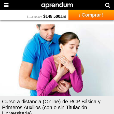
¡ Comprar !
$
148.500
ars
$
193.500
ars
Curso a distancia (Online) de RCP Básica y
Primeros Auxilios (con o sin Titulación
Universitaria)