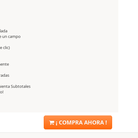
lada
 de un campo
 clic)
mente
aradas
mienta Subtotales
o!
¡ COMPRA AHORA !