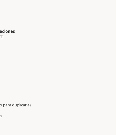
paciones
TD
o para duplicarla)
as