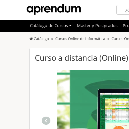
Catálogo
de
Cursos
Máster y Postgrados
Pro
Catálogo
Cursos Online de Informática
Cursos On
TODOS
Sanidad
OFERTAS DESTACADAS
Informá
Curso a distancia (Online
CURSOS MÁS VALORADOS
Idioma
NOVEDADES DE NUESTRO CATÁLOGO
Admini
Deporte
Educac
Otras T