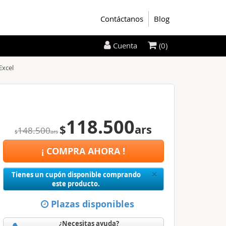
Contáctanos
Blog
(0)
Cuenta
Excel
118.500
$
ars
148.500
$
ars
¡ COMPRA AHORA !
Close
×
Tienes un cupón disponible comprando
este producto.
Plazas disponibles
¿Necesitas ayuda?