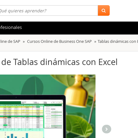
fesionales
line de SAP
Cursos Online de Business One SAP
Tablas dinámicas con 
 y Salud
Hostelería y Turismo
tica
Marketing y Comunicación
) de Tablas dinámicas con Excel
s
Acceso Laboral
stración de Empresas
Finanzas
s y Ocio
Belleza y Moda
ión
Comercial y Ventas
emáticas
Medio Ambiente