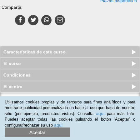
Plazas disponibles
Comparte:
Características de este curso
El curso
Condiciones
El centro
Utilizamos cookies propias y de terceros para fines analíticos y para
Pack de 4 Cursos a distancia
(Online) de Experto en Dirección ...
mostrarte publicidad personalizada en base al uso que haga de nuestro
aqui
sitio (por ejemplo, productos vistos). Consulta
para más Info.
Plazas agotadas
$
63.254
ars
$
448.500
ars
Puedes aceptar todas las cookies pulsando el botón “Aceptar” o
aqui
configurar/rechazar su uso
Aceptar
(
8
)