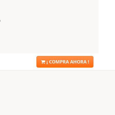
n
¡ COMPRA AHORA !