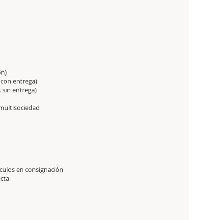
ón)
 con entrega)
 sin entrega)
 multisociedad
culos en consignación
ecta