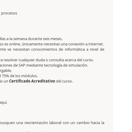
 2 procesos
días a la semana durante seis meses.
so es online, únicamente necesitas una conexión a Internet.
ente se necesitan conocimientos de informática a nivel de
a resolver cualquier duda o consulta acerca del curso.
icaciones de SAP mediante tecnología de simulación.
rgable.
el 75% de los módulos.
rás un
Certificado Acreditativo
del curso.
aquí.
busquen una reorientación laboral con un cambio hacia la