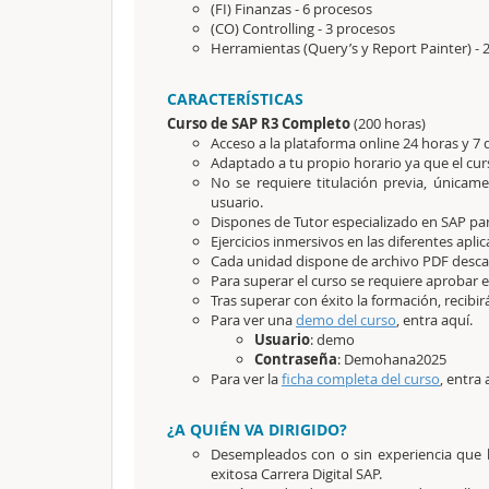
(FI) Finanzas - 6 procesos
(CO) Controlling - 3 procesos
Herramientas (Query’s y Report Painter) -
CARACTERÍSTICAS
Curso de SAP R3 Completo
(200 horas)
Acceso a la plataforma online 24 horas y 7 
Adaptado a tu propio horario ya que el cur
No se requiere titulación previa, únicam
usuario.
Dispones de Tutor especializado en SAP par
Ejercicios inmersivos en las diferentes apl
Cada unidad dispone de archivo PDF desca
Para superar el curso se requiere aprobar 
Tras superar con éxito la formación, recibi
Para ver una
demo del curso
, entra aquí.
Usuario
: demo
Contraseña
: Demohana2025
Para ver la
ficha completa del curso
, entra 
¿A QUIÉN VA DIRIGIDO?
Desempleados con o sin experiencia que 
exitosa Carrera Digital SAP.