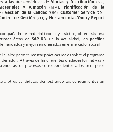
tes a las áreas/módulos de
Ventas y Distribución
(SD),
Materiales y Almacén
(MM),
Planificación de la
P),
Gestión de la Calidad
(QM),
Customer Service
(CS),
Control de Gestión
(CO) y
Herramientas/Query Report
compañada de material teórico y práctico, obtendrás una
istintas áreas de
SAP R3.
En la actualidad, los
perfiles
demandados y mejor remunerados en el mercado laboral.
 el cual te permite realizar prácticas reales sobre el programa
ordenador. A través de las diferentes unidades formativas y
renderás los procesos correspondientes a los principales
ente a otros candidatos demostrando tus conocimientos en