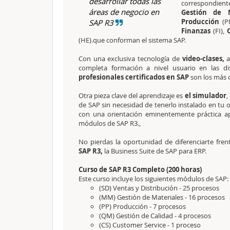
desarrollar todas las
correspondien
áreas de negocio en
Gestión de 
Producción
(P
SAP R3
Finanzas
(FI),
(HE).que conforman el sistema SAP.
Con una exclusiva tecnología de
video-clases,
a
completa formación a nivel usuario en las d
profesionales certificados en SAP
son los más 
Otra pieza clave del aprendizaje es
el simulador
,
de SAP sin necesidad de tenerlo instalado en tu 
con una orientación eminentemente práctica ap
módulos de SAP R3.,
No pierdas la oportunidad de diferenciarte fr
SAP R3,
la Business Suite de SAP para ERP.
Curso de SAP R3 Completo (200 horas)
Este curso incluye los siguientes módulos de SAP:
(SD) Ventas y Distribución - 25 procesos
(MM) Gestión de Materiales - 16 procesos
(PP) Producción - 7 procesos
(QM) Gestión de Calidad - 4 procesos
(CS) Customer Service - 1 proceso