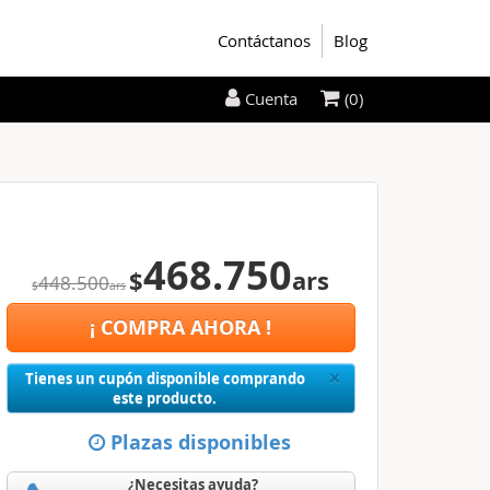
Contáctanos
Blog
(0)
Cuenta
468.750
$
ars
448.500
$
ars
¡ COMPRA AHORA !
Close
×
Tienes un cupón disponible comprando
este producto.
Plazas disponibles
¿Necesitas ayuda?