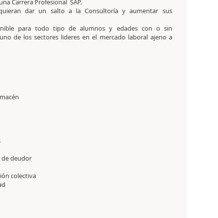
una Carrera Profesional SAP.
quieran dar un salto a la Consultoría y aumentar sus
ponible para todo tipo de alumnos y edades con o sin
uno de los sectores lideres en el mercado laboral ajeno a
almacén
s
o de deudor
ión colectiva
ad