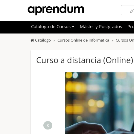
Catálogo
de
Cursos
Máster y Postgrados
Pro
Catálogo
Cursos Online de Informática
Cursos On
TODOS
Sanidad
OFERTAS DESTACADAS
Informá
Curso a distancia (Online
CURSOS MÁS VALORADOS
Idioma
NOVEDADES DE NUESTRO CATÁLOGO
Admini
Deporte
Educac
Otras T